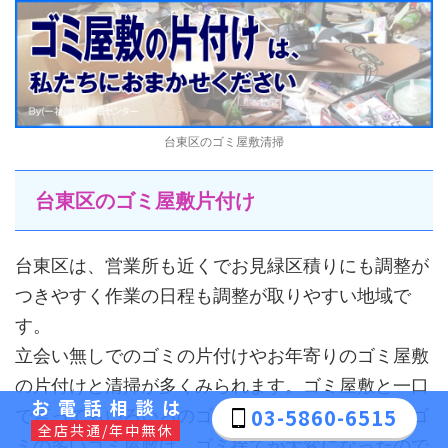
台東区のゴミ屋敷清掃
台東区のゴミ屋敷片付け
台東区は、営業所も近くでお見緑区積りにも調整が
つきやすく作業の日程も調整が取りやすい地域で
す。
立会い無しでのゴミの片付けやお年寄りのゴミ屋敷
の片付けと清掃が多くみられます。ゴミ屋敷と一口
お電話相談は
03-5860-6515
で言ってもいろいろのゴミ屋敷があります。食品ゴ
全店共通/年中無休
ミの多いゴミ屋敷は、ゴミ捨てが大変になったので