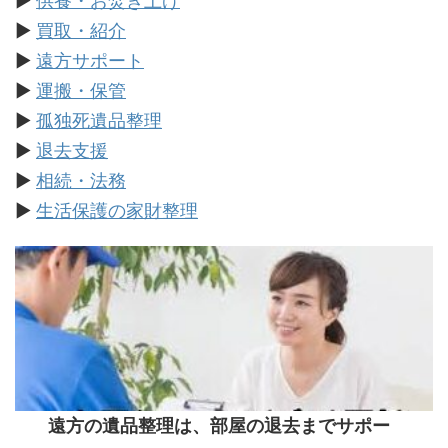
▶
供養・お焚き上げ
▶
買取・紹介
▶
遠方サポート
▶
運搬・保管
▶
孤独死遺品整理
▶
退去支援
▶
相続・法務
▶
生活保護の家財整理
遠方の遺品整理は、部屋の退去までサポー