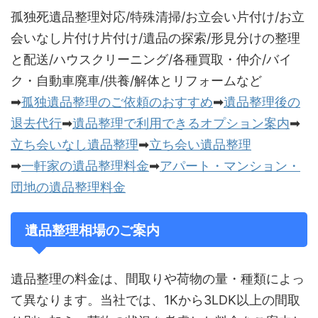
孤独死遺品整理対応/特殊清掃/お立会い片付け/お立
会いなし片付け片付け/遺品の探索/形見分けの整理
と配送/ハウスクリーニング/各種買取・仲介/バイ
ク・自動車廃車/供養/解体とリフォームなど
➡
孤独遺品整理のご依頼のおすすめ
➡
遺品整理後の
退去代行
➡
遺品整理で利用できるオプション案内
➡
立ち会いなし遺品整理
➡
立ち会い遺品整理
➡
一軒家の遺品整理料金
➡
アパート・マンション・
団地の遺品整理料金
遺品整理相場のご案内
遺品整理の料金は、間取りや荷物の量・種類によっ
て異なります。当社では、1Kから3LDK以上の間取