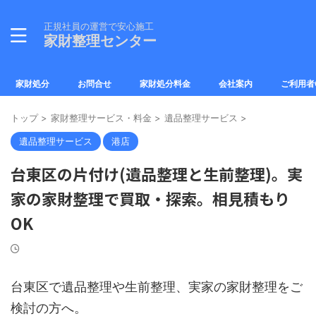
正規社員の運営で安心施工
家財整理センター
家財処分
お問合せ
家財処分料金
会社案内
ご利用者
トップ
>
家財整理サービス・料金
>
遺品整理サービス
>
遺品整理サービス
港店
台東区の片付け(遺品整理と生前整理)。実
家の家財整理で買取・探索。相見積もり
OK
台東区で遺品整理や生前整理、実家の家財整理をご
検討の方へ。