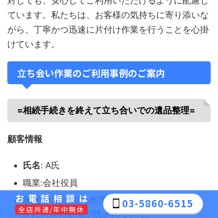
対しても、安心してご利用いただけるように配慮し
ています。私たちは、お客様の気持ちに寄り添いな
がら、丁寧かつ迅速に片付け作業を行うことを心掛
けています。
立ち会い作業のご利用事例のご案内
=相続手続きを終えて立ち合いでの遺品整理=
顧客情報
氏名
: A氏
職業:会社役員
お電話相談は
状況
: 両親の遺品整理をする必要があり、空き
03-5860-6515
全店共通/年中無休
家に大量の遺品が残されていた。