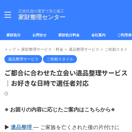
正規社員の運営で安心施工
家財整理センター
家財処分
お問合せ
家財処分料金
会社案内
ご利用者
トップ
>
家財整理サービス・料金
>
遺品整理サービス
>
ご依頼スタイル
遺品整理サービス
ご依頼スタイル
ご都合に合わせた立会い遺品整理サービス
｜お好きな日時で選任者対応
※ お困りの内容に応じたご案内はこちらから※
▶︎
遺品整理
— ご家族を亡くされた後の片付けに