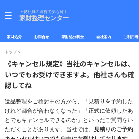
正規社員の運営で安心施工
家財整理センター
家財処分
お問合せ
家財処分料金
会社案内
ご利用者
トップ
>
《キャンセル規定》当社のキャンセルは、
いつでもお受けできますよ。他社さんも確
認してね
遺品整理をご検討中の方から、「見積りを予約した
けれど都合が合わなくなった」「正式に依頼したあ
とでもキャンセルできるのか」といったご質問をい
ただくことがあります。当社では、
見積りのご予約
キャンセルはいつでも自由にお受けしております
。