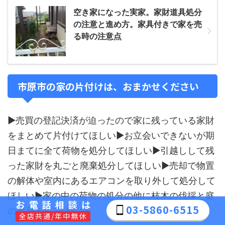
空き家になった実家。家財道具処分
の注意と進め方。家具付きで家を売
る時の注意点
市原市の家の片付けは、おまかせください
▶売買の登記決済が迫ったので家に残っている家財
をまとめて片付けてほしい▶お立会いできないが期
日まてに全て荷物を処分してほしい▶引越しして残
った家財を丸ごと廃棄処分してほしい▶売却で物置
の解体や室内にあるエアコンを取り外して処分して
ほしい▶家の中の荷物の処分の他に枝木の伐採と庭
お電話相談は
03-5860-6515
の除草をしてほしい
全店共通/年中無休