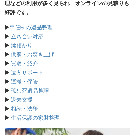
理などの利用が多く見られ
、
オンラインの見積りも
好評です。
▶
専任制の遺品整理
▶
立ち合い対応
▶
鍵預かり
▶
供養・お焚き上げ
▶
買取・紹介
▶
遠方サポート
▶
運搬・保管
▶
孤独死遺品整理
▶
退去支援
▶
相続・法務
▶
生活保護の家財整理