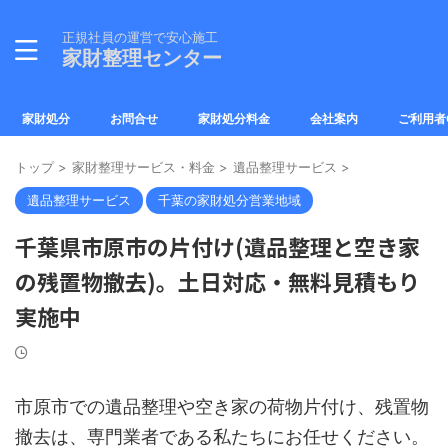
正規社員の運営で安心施工
家財整理センター
家財処分
お問合せ
家財処分料金
会社案内
ご利用者
トップ
>
家財整理サービス・料金
>
遺品整理サービス
>
遺品整理サービス
千葉の家財処分営業地域
千葉県市原市の片付け(遺品整理と空き家
の残置物撤去)。土日対応・無料見積もり
実施中
市原市での遺品整理や空き家の荷物片付け、残置物
撤去は、専門業者である私たちにお任せください。