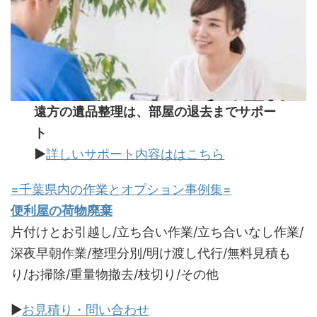
遠方の遺品整理は、部屋の退去までサポー
ト
▶
詳しいサポート内容ははこちら
=千葉県内の作業とオプション事例集=
便利屋の荷物廃棄
片付けとお引越し/立ち合い作業/立ち合いなし作業/
深夜早朝作業/整理分別/明け渡し代行/無料見積も
り/お掃除/重量物撤去/枝切り/その他
▶
お見積り・問い合わせ