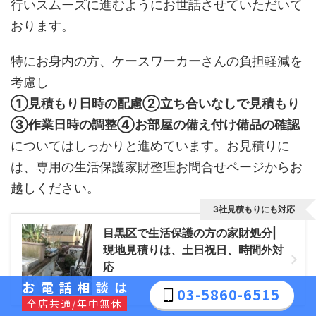
行いスムーズに進むようにお世話させていただいて
おります。
特にお身内の方、ケースワーカーさんの負担軽減を
考慮し
①見積もり日時の配慮②立ち合いなしで見積もり
③作業日時の調整④お部屋の備え付け備品の確認
についてはしっかりと進めています。お見積りに
は、専用の生活保護家財整理お問合せページからお
越しください。
3社見積もりにも対応
目黒区で生活保護の方の家財処分|
現地見積りは、土日祝日、時間外対
応
お電話相談は
03-5860-6515
全店共通/年中無休