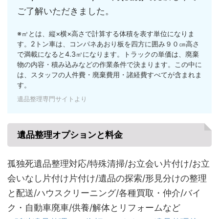
ご了解いただきました。
※㎥とは、縦×横×高さで計算する体積を表す単位になりま
す。2トン車は、コンパネあおり板を四方に囲み９０㎝高さ
で満載になると4.3㎥になります。トラックの単価は、廃棄
物の内容・積み込みなどの作業条件で決まります。この中に
は、スタッフの人件費・廃棄費用・諸経費すべてが含まれま
す。
遺品整理専門サイトより
遺品整理オプションと料金
孤独死遺品整理対応/特殊清掃/お立会い片付け/お立
会いなし片付け片付け/遺品の探索/形見分けの整理
と配送/ハウスクリーニング/各種買取・仲介/バイ
ク・自動車廃車/供養/解体とリフォームなど