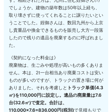
す。相続された方は、九州に住む姪御さん(?)
でしょうか。建物の築年数は50年以上経ち、
取り壊さずに使ってくれることに譲りたいとい
うことでした。姪御さんは、数回九州から上京
し貴重品や換金できるものを販売し大方一段落
したので残りの遺品を廃棄するのに呼ばれまし
た。
《契約になった料金は》
廃棄物は、生ごみや処理が高いもの多くありま
せん。本は、2t一台相当あり廃棄コストは安い
ものが多いのですが、トラックの置き場に何が
ありました。それを考慮しと
トラック単価(4.3
㎥)を110,000円に設定し。遺品の廃棄量は7.6
台(32.6㎥)で査定。合計は、
110,000×7.6=836,000円(税別)
で見積もりで