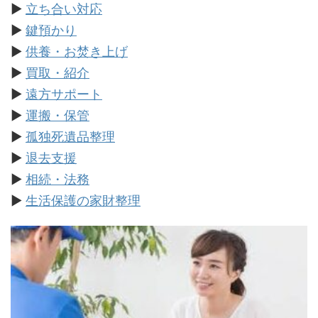
▶
立ち合い対応
▶
鍵預かり
▶
供養・お焚き上げ
▶
買取・紹介
▶
遠方サポート
▶
運搬・保管
▶
孤独死遺品整理
▶
退去支援
▶
相続・法務
▶
生活保護の家財整理