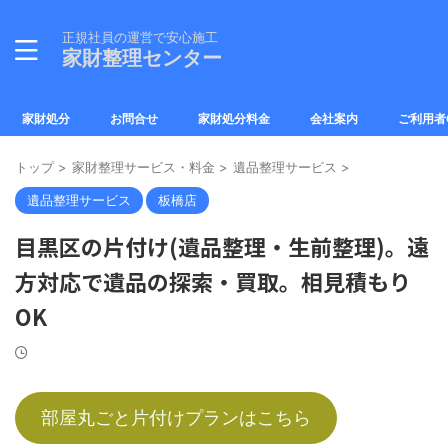
正規社員の運営で安心施工
家財整理センター
家財処分
お問合せ
家財処分料金
会社案内
ご利用者
トップ
>
家財整理サービス・料金
>
遺品整理サービス
>
遺品整理サービス
板橋店
目黒区の片付け(遺品整理・生前整理)。遠
方対応で遺品の探索・買取。相見積もり
OK
部屋丸ごと片付けプランはこちら