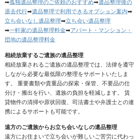
➡
孤独遺品整理のご依頼のおすすめ
➡
遺品整理後の
退去代行
➡
遺品整理で利用できるオプション案内
➡
立ち会いなし遺品整理
➡
立ち会い遺品整理
➡
一軒家の遺品整理料金
➡
アパート・マンション・
団地の遺品整理料金
相続放棄するご遺族の遺品整理
相続放棄されるご遺族の遺品整理では、法律を遵守
しながら必要な最低限の整理をサポートいたしま
す。 重要書類や貴重品の探索・保管、不要品の仕
分け・搬出を行い、遺族の負担を軽減します。 賃
貸物件の清掃や原状回復、司法書士や弁護士との連
携によるサポートも可能です。
遠方のご遺族からお立ち会いなしの遺品整理
遠方にお住まいで立ち会いが難しいご苦労に代わっ