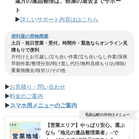
遠方の遺品整理は、部屋の退去までサポー
ト
▶
詳しいサポート内容ははこちら
便利屋の荷物廃棄
土日・祝日営業・受付。時間外・緊急ならオンライン見
積もりで便利
片付けとお引越し/立ち合い作業/立ち合いなし作業/深夜
早朝作業/整理分別/明け渡し代行/無料見積もり/お掃除/
重量物撤去/枝切り/その他
▶
お見積り・問い合わせ
▶
料金のご案内
▶
スマホ用メニューのご案内
毛呂山町の片付けメニュー
【営業エリア】やっぱり安心。選ぶ
なら「地元の遺品整理業者」─で