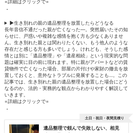
=詳細はクリックで=
・
▶生き別れの親の遺品整理を放置したらどうなる
長年音信不通だった親が亡くなった—。突然届いたその知
らせに、戸惑いや複雑な感情を抱く方も少なくありませ
ん。生き別れた親とは関わりたくない、もう他人のような
存在だと感じる方も多いでしょう。けれども、そうした感
情とは別に「遺品整理」や「遺産相続」という現実的な問
題は確実に目の前に現れます。特に親がアパートなどの賃
貸物件で亡くなった場合、部屋の片付けや家財の撤去を放
置しておくと、意外なトラブルに発展することも…。この
記事では、生き別れた親の遺品整理を放置した場合にどう
なるのか、法的・実務的な観点からわかりやすく解説して
いきます。
=詳細はクリックで=
・
土日・祝日・夜間見積り
遺品整理で頼んで失敗しない、相見