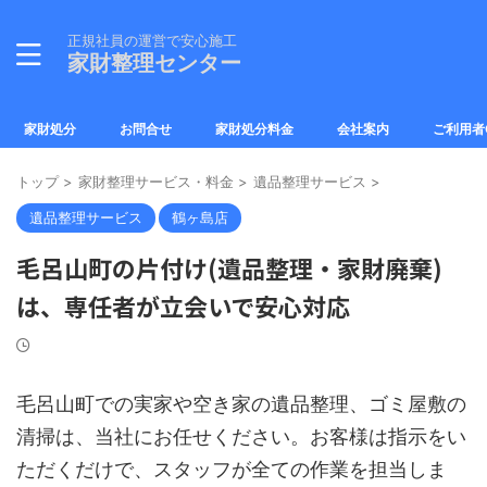
正規社員の運営で安心施工
家財整理センター
家財処分
お問合せ
家財処分料金
会社案内
ご利用者
トップ
>
家財整理サービス・料金
>
遺品整理サービス
>
遺品整理サービス
鶴ヶ島店
毛呂山町の片付け(遺品整理・家財廃棄)
は、専任者が立会いで安心対応
毛呂山町での実家や空き家の遺品整理、ゴミ屋敷の
清掃は、当社にお任せください。お客様は指示をい
ただくだけで、スタッフが全ての作業を担当しま