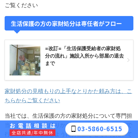
ご覧ください
生活保護の方の家財処分は専任者がフロー
=改訂=「生活保護受給者の家財処
分の流れ」施設入所から部屋の退去
まで
家財処分の見積もりの上手なとりかた頼み方は、こ
ちらからご覧ください
当社では、生活保護の方の家財処分について専門担
お電話相談は
当スタッフがお見積りから作業確認、集金事務まで
03-5860-6515
全店共通/年中無休
行いスムーズに進むようにお世話させていただいて