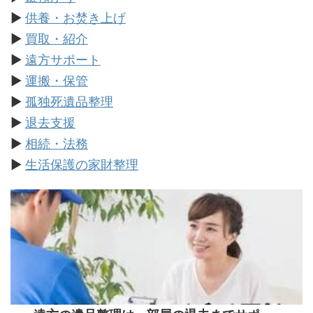
▶
供養・お焚き上げ
▶
買取・紹介
▶
遠方サポート
▶
運搬・保管
▶
孤独死遺品整理
▶
退去支援
▶
相続・法務
▶
生活保護の家財整理