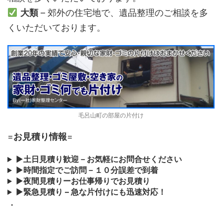
大類
– 郊外の住宅地で、遺品整理のご相談を多
くいただいております。
毛呂山町の部屋の片付け
=
お見積り情報
=
▶
土日見積り歓迎－お気軽にお問合せください
▶
時間指定でご訪問－１０分誤差で到着
▶
夜間見積りーお仕事帰りでお見積り
▶
緊急見積り – 急な片付けにも迅速対応！
・