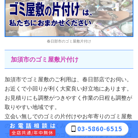
春日部市のゴミ屋敷片付け
加須市のゴミ屋敷片付け
加須市でゴミ屋敷のご利用は、春日部店でお伺い。
お近くで小回りが利く大変良い好立地にあります。
お見積りにも調整がつきやすく作業の日程も調整が
取りやすい地域です。
立会い無しでのゴミの片付けやお年寄りのゴミ屋敷
お電話相談は
の片付けと清掃が多くみられます。ゴミ屋敷と一口
03-5860-6515
全店共通/年中無休
で言ってもいろいろのゴミ屋敷があります。食品ゴ