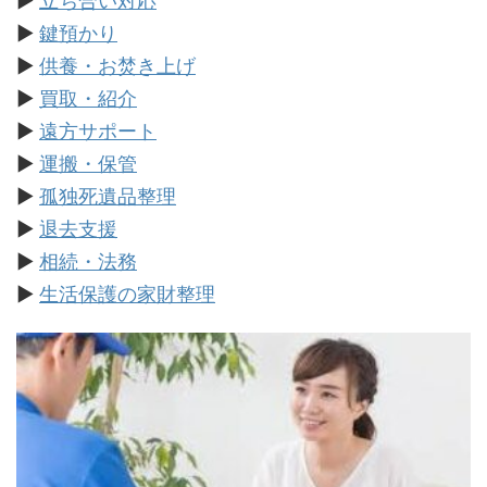
▶
立ち合い対応
▶
鍵預かり
▶
供養・お焚き上げ
▶
買取・紹介
▶
遠方サポート
▶
運搬・保管
▶
孤独死遺品整理
▶
退去支援
▶
相続・法務
▶
生活保護の家財整理