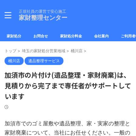
正規社員の運営で安心施工
家財整理センター
家財処分
お問合せ
家財処分料金
会社案内
ご利用者
トップ
>
埼玉の家財処分営業地域
>
桶川店
>
桶川店
遺品整理サービス
加須市の片付け(遺品整理・家財廃棄)は、
見積りから完了まで専任者がサポートして
います
加須市でのゴミ屋敷や遺品整理、家・実家の整理と
家財廃棄について、当社にお任せください。一般の