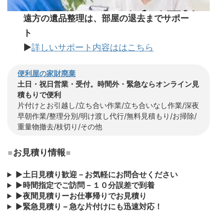
遠方の遺品整理は、部屋の退去までサポー
ト
▶
詳しいサポート内容ははこちら
便利屋の家財廃棄
土日・祝日営業・受付。時間外・緊急ならオンライン見
積もりで便利
片付けとお引越し/立ち合い作業/立ち合いなし作業/深夜
早朝作業/整理分別/明け渡し代行/無料見積もり/お掃除/
重量物撤去/枝切り/その他
=
お見積り情報
=
▶
土日見積り歓迎－お気軽にお問合せください
▶
時間指定でご訪問－１０分誤差で到着
▶
夜間見積りーお仕事帰りでお見積り
▶
緊急見積り – 急な片付けにも迅速対応！