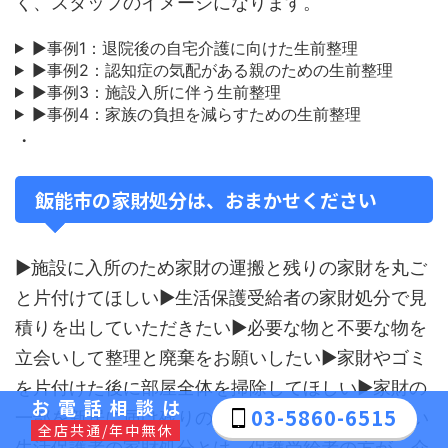
く、スタッフのイメージになります。
▶事例1：退院後の自宅介護に向けた生前整理
▶事例2：認知症の気配がある親のための生前整理
▶事例3：施設入所に伴う生前整理
▶事例4：家族の負担を減らすための生前整理
・
飯能市の家財処分は、おまかせください
▶施設に入所のため家財の運搬と残りの家財を丸ご
と片付けてほしい▶生活保護受給者の家財処分で見
積りを出していただきたい▶必要な物と不要な物を
立会いして整理と廃棄をお願いしたい▶家財やゴミ
を片付けた後に部屋全体を掃除してほしい▶家財の
お電話相談は
03-5860-6515
一部を新居に届け残りの家財を全て処分してほしい
全店共通/年中無休
生活保護者の家財処分とは、保護受給者の方が、介