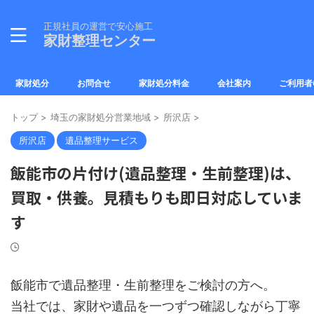
正規社員の運営で安心施工
家財整理センター
家財処分
お問合せ
家財処分料金
会社案内
ご利用者
トップ
>
埼玉の家財処分営業地域
>
所沢店
>
所沢店
遺品整理サービス
飯能市の片付け(遺品整理・生前整理)は、
買取・供養。見積もりも即日対応していま
す
飯能市で遺品整理・生前整理をご検討の方へ。
当社では、家財や遺品を一つずつ確認しながら丁寧