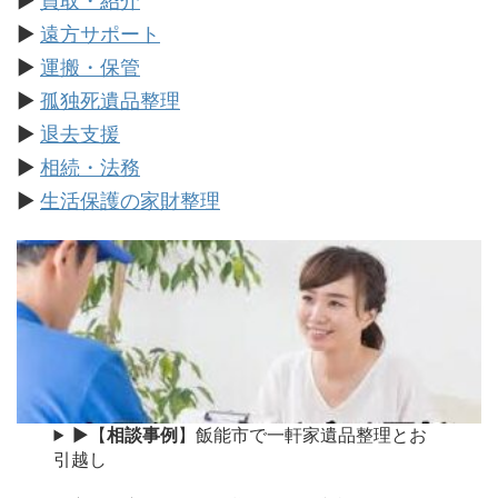
▶
買取・紹介
▶
遠方サポート
▶
運搬・保管
▶
孤独死遺品整理
▶
退去支援
▶
相続・法務
▶
生活保護の家財整理
▶【
相談事例
】飯能市で一軒家遺品整理とお
引越し