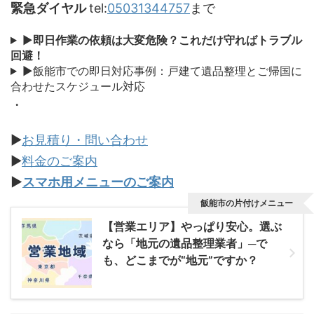
緊急ダイヤル
tel:
05031344757
まで
▶
即日作業の依頼は大変危険？これだけ守ればトラブル
回避！
▶飯能市での即日対応事例：戸建て遺品整理とご帰国に
合わせたスケジュール対応
・
▶
お見積り・問い合わせ
▶
料金のご案内
▶
スマホ用メニューのご案内
飯能市の片付けメニュー
【営業エリア】やっぱり安心。選ぶ
なら「地元の遺品整理業者」─で
も、どこまでが“地元”ですか？