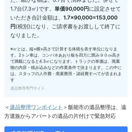
1.7台(7.3㎥)です。
単価90,000円
に設定させて
いただき合計金額は、
1.7×90,000=153,000
円
(税別)になり、ご請求書をお渡しして終了に
なりました。
※㎥とは、縦×横×高さで計算する体積を表す単位になりま
す。2トン車は、コンパネあおり板を四方に囲み９０㎝高さ
で満載になると4.3㎥になります。トラックの単価は、廃棄
物の内容・積み込みなどの作業条件で決まります。この中に
は、スタッフの人件費・廃棄費用・諸経費すべてが含まれま
す
遺品整理専門サイト
＜
遺品整理ワンポイント
＞飯能市の遺品整理は、遠
方遺族からアパートの遺品の片付けで緊急対応