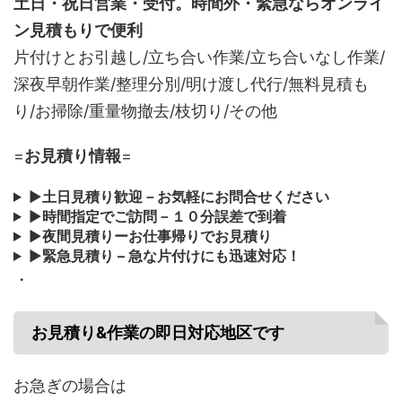
土日・祝日営業・受付。時間外・緊急ならオンライ
ン見積もりで便利
片付けとお引越し/立ち合い作業/立ち合いなし作業/
深夜早朝作業/整理分別/明け渡し代行/無料見積も
り/お掃除/重量物撤去/枝切り/その他
=
お見積り情報
=
▶
土日見積り歓迎－お気軽にお問合せください
▶
時間指定でご訪問－１０分誤差で到着
▶
夜間見積りーお仕事帰りでお見積り
▶
緊急見積り – 急な片付けにも迅速対応！
・
お見積り&作業の即日対応地区です
お急ぎの場合は