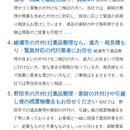
理やゴミ屋敷の片付けをご検討の方へ。当社では、家財の整
理や廃棄を含めた片付けに対応し、状況に応じて緊急の見積
り相談もお受けしています。遺品や家財の中で再利用できる
物は買取のご提案も可能で ... ...
綾瀬市の片付け|遺品整理なら。遠方・相見積も
り・緊急対応の代行業者にお任せ
綾瀬市で遺品整
理や住まいの片付けをご検討の方へ。遠方にお住まいで現地
に行けない方、急な退去や期限が迫っている方、相見積もり
で慎重に業者を選びたい方など、ご事情はさまざまです。当
社では専任担当者がご相談 ... ...
野田市の片付け|遺品整理・家財の片付けや引越
し後の残置物撤去もお任せください
当社では、野
田市での遺品整理や家財の片付け、引越し後の残置物撤去を
丁寧に承っております。お客様と一緒に現場で選別作業を行
い、必要なものと不要なものをしっかり分けます。経験豊富