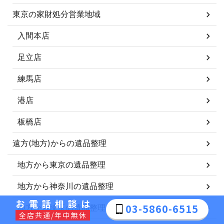
東京の家財処分営業地域
入間本店
足立店
練馬店
港店
板橋店
遠方(地方)からの遺品整理
地方から東京の遺品整理
地方から神奈川の遺品整理
お電話相談は
03-5860-6515
地方から埼玉の遺品整理
全店共通/年中無休