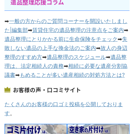
遺品整理応援コラム
➡
一般の方からのご質問コーナーを開設いたしまし
た|編集部
➡
賃貸住宅の遺品整理の注意点をご案内
➡
遺品整理にとりかかる前に生命保険をチェック
➡
失
敗しない遺品の上手な換金法のご案内
➡
故人の身辺
整理のすすめ方
➡
遺品整理のスケジュール
➡
遺品整
理は、法定相続人の責務
➡
相続に必要な遺産分割協
議書
➡
もめることが多い遺産相続の対処方法とは?
お客様の声・口コミサイト
たくさんのお客様の口ゴミ投稿を公開しておりま
す
。