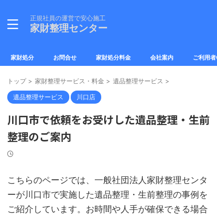
正規社員の運営で安心施工
家財整理センター
家財処分
お問合せ
家財処分料金
会社案内
ご利用者
トップ
>
家財整理サービス・料金
>
遺品整理サービス
>
遺品整理サービス
川口店
川口市で依頼をお受けした遺品整理・生前
整理のご案内
こちらのページでは、一般社団法人家財整理センタ
ーが川口市で実施した遺品整理・生前整理の事例を
ご紹介しています。お時間や人手が確保できる場合