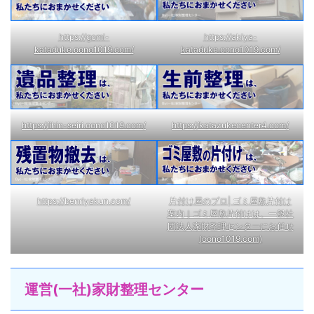
https://gomi-
https://akiya-
kataduke.oono1019.com/
kataduke.oono1019.com/
https://katazukecenter4.com/
https://ihin-seiri.oono1019.com/
https://benriyakun.com/
片付け屋のプロ| ゴミ屋敷片付け
案内｜ゴミ屋敷片付けは、一般社
団法人家財整理センターにお任せ
(oono1019.com)
運営(一社)家財整理センター