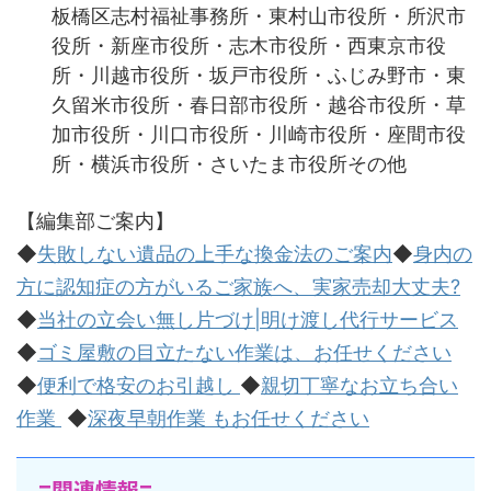
板橋区志村福祉事務所・東村山市役所・所沢市
役所・新座市役所・志木市役所・西東京市役
所・川越市役所・坂戸市役所・ふじみ野市・東
久留米市役所・春日部市役所・越谷市役所・草
加市役所・川口市役所・川崎市役所・座間市役
所・横浜市役所・さいたま市役所その他
【編集部ご案内】
◆
失敗しない遺品の上手な換金法のご案内
◆
身内の
方に認知症の方がいるご家族へ、実家売却大丈夫?
◆
当社の立会い無し片づけ|明け渡し代行サービス
◆
ゴミ屋敷の目立たない作業は、お任せください
◆
便利で格安のお引越し
◆
親切丁寧なお立ち合い
作業
◆
深夜早朝作業 もお任せください
=関連情報=