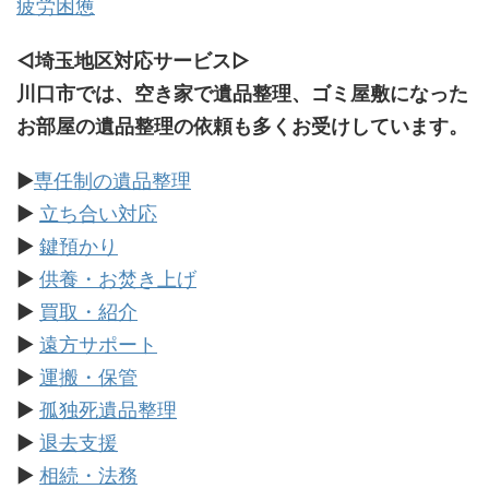
疲労困憊
◁埼玉地区対応サービス
▷
川口市では、空き家で遺品整理、ゴミ屋敷になった
お部屋の遺品整理の依頼も多くお受けしています。
▶
専任制の遺品整理
▶
立ち合い対応
▶
鍵預かり
▶
供養・お焚き上げ
▶
買取・紹介
▶
遠方サポート
▶
運搬・保管
▶
孤独死遺品整理
▶
退去支援
▶
相続・法務