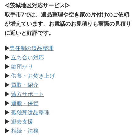
◁茨城地区対応サービス
▷
取手市7では、遺品整理や空き家の片付けのご依頼
が増えています。お電話のお見積りも実際の見積り
に近いと好評です。
▶
専任制の遺品整理
▶
立ち合い対応
▶
鍵預かり
▶
供養・お焚き上げ
▶
買取・紹介
▶
遠方サポート
▶
運搬・保管
▶
孤独死遺品整理
▶
退去支援
▶
相続・法務