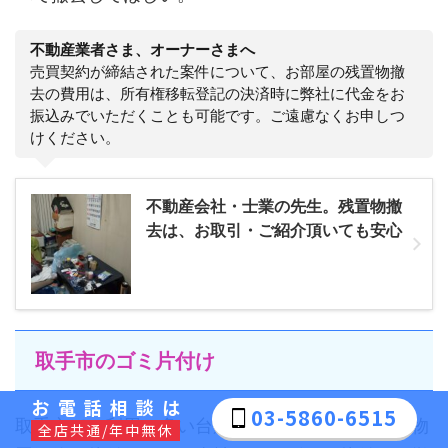
不動産業者さま、オーナーさまへ
売買契約が締結された案件について、お部屋の残置物撤
去の費用は、所有権移転登記の決済時に弊社に代金をお
振込みでいただくことも可能です。ご遠慮なくお申しつ
けください。
不動産会社・士業の先生。残置物撤
去は、お取引・ご紹介頂いても安心
取手市のゴミ片付け
お電話相談は
03-5860-6515
取手市でご利用の多い台所・お庭のゴミ片付けと物
全店共通/年中無休