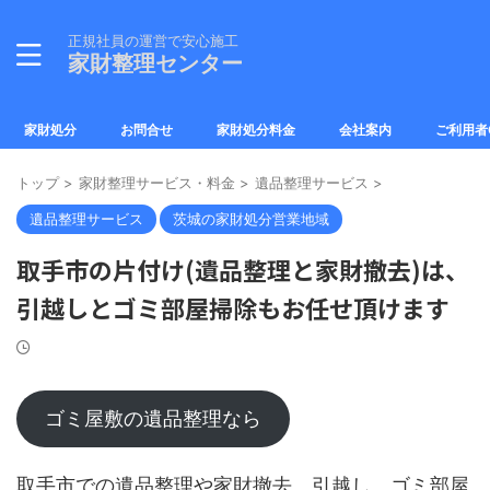
正規社員の運営で安心施工
家財整理センター
家財処分
お問合せ
家財処分料金
会社案内
ご利用者
トップ
>
家財整理サービス・料金
>
遺品整理サービス
>
遺品整理サービス
茨城の家財処分営業地域
取手市の片付け(遺品整理と家財撤去)は、
引越しとゴミ部屋掃除もお任せ頂けます
ゴミ屋敷の遺品整理なら
取手市での遺品整理や家財撤去、引越し、ゴミ部屋