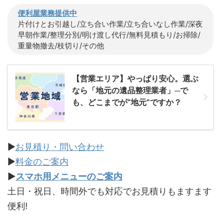
便利屋業務提供中
片付けとお引越し/立ち合い作業/立ち合いなし作業/深夜
早朝作業/整理分別/明け渡し代行/無料見積もり/お掃除/
重量物撤去/枝切り/その他
【営業エリア】やっぱり安心。選ぶ
なら「地元の遺品整理業者」─で
も、どこまでが“地元”ですか？
▶
お見積り・問い合わせ
▶
料金のご案内
▶
スマホ用メニューのご案内
土日・祝日、時間外でも対応でお見積りもますます
便利!