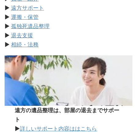
▶
遠方サポート
▶
運搬・保管
▶
孤独死遺品整理
▶
退去支援
▶
相続・法務
遠方の遺品整理は、部屋の退去までサポー
ト
▶
詳しいサポート内容ははこちら