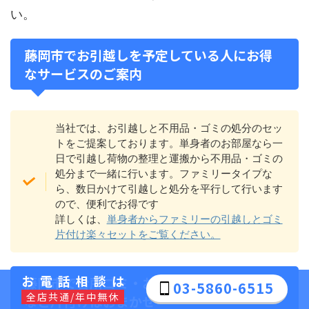
い。
藤岡市でお引越しを予定している人にお得
なサービスのご案内
当社では、お引越しと不用品・ゴミの処分のセッ
トをご提案しております。単身者のお部屋なら一
日で引越し荷物の整理と運搬から不用品・ゴミの
処分まで一緒に行います。ファミリータイプな
ら、数日かけて引越しと処分を平行して行います
ので、便利でお得です
詳しくは、
単身者からファミリーの引越しとゴミ
片付け楽々セットをご覧ください。
お電話相談は
藤岡市で台所ゴミ・お庭のゴミ・物置解体
03-5860-6515
全店共通/年中無休
など片付けはおまかせ