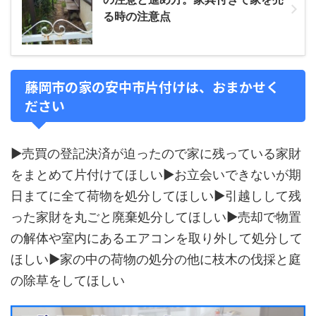
る時の注意点
藤岡市の家の安中市片付けは、おまかせく
ださい
▶売買の登記決済が迫ったので家に残っている家財
をまとめて片付けてほしい▶お立会いできないが期
日まてに全て荷物を処分してほしい▶引越しして残
った家財を丸ごと廃棄処分してほしい▶売却で物置
の解体や室内にあるエアコンを取り外して処分して
ほしい▶家の中の荷物の処分の他に枝木の伐採と庭
の除草をしてほしい