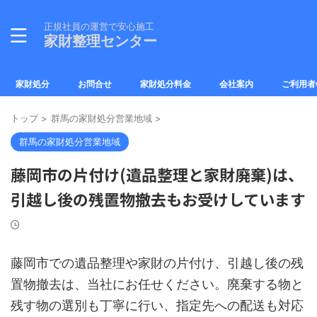
正規社員の運営で安心施工
家財整理センター
家財処分
お問合せ
家財処分料金
会社案内
ご利用者
トップ
>
群馬の家財処分営業地域
>
群馬の家財処分営業地域
藤岡市の片付け(遺品整理と家財廃棄)は、
引越し後の残置物撤去もお受けしています
藤岡市での遺品整理や家財の片付け、引越し後の残
置物撤去は、当社にお任せください。廃棄する物と
残す物の選別も丁寧に行い、指定先への配送も対応