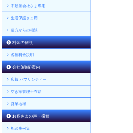
不動産会社さま専用
生活保護さま用
遠方からの相談
料金の解説
各種料金説明
会社(組織)案内
広報:パブリシティー
空き家管理士在籍
営業地域
お客さまの声・投稿
相談事例集