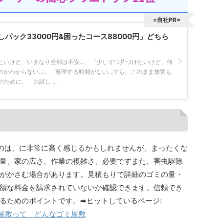
=自社PR=
パック33000円&困ったコース88000円」どちら
たいけど、いきなり全部は不安…」「少しずつ片づけたいけど、何
のかわからない…」「整理する時間がない…でも、このまま放置も
ために、「お試し ...
うのは、に非常に高く感じるかもしれませんが、まったくな
量、家の広さ、作業の複雑さ、必要ですまた、害虫駆除
がかさむ場合があります。見積もりで詳細のゴミの量・
額な料金を請求されていないか確認できます。信頼でき
るためのポイントです。➡ヒットしているページ:
ミ屋敷って どんなゴミ屋敷