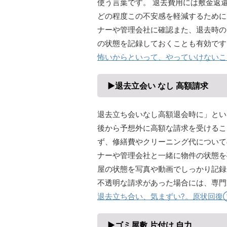
使う言葉です。 退去費用には敷金返
どの程度この不安感を軽減するために
ナーや管理会社に確認また、退去時の
の状態を記録しておくことも有効です
怖いからといって、やっていけないこ
▶退去立会い なし 高額請求
退去立ち会いなし高額退会時に」とい
後から予想外に高額な請求を受けるこ
ず、修繕費やクリーニング代について
ナーや管理会社と一緒に物件の状態を
屋の状態を写真や動画でしっかり記録
不透明な請求があった場合には、専門
退去立ち合い、気まずい?。原状回復
▶ゴミ屋敷 片付け 自力