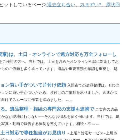
ヒットしているページ
:退去立ち合い、気まずい?。原状回
廃棄)は、土日・オンラインで遠方対応も万全フォローし
をご検討の方へ。当社では、土日を含めたオンライン相談に対応してお
からのご依頼も多く承っています。遺品や重要書類の確認を重視し、処
ション買い手がついて片付け依頼
入間市での遺品整理は、ぜひ当
ションに買い手がついたため、片付けのご依頼を承りました。迅速かつ
てスムーズに作業を進めました。 ... ...
める。遺品整理・相続の専門家の支援も連携で
ご実家の遺品
なかなか現地に行けない──そんなお悩みを多く伺います。当社では、鍵
・動画で報告する体制を整えています。相続・不 ... ...
・土日対応で専任担当がお見積り
=上尾市対応サービス=上尾市