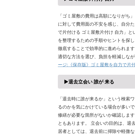
「ゴミ屋敷の費用は高額になりがち」
に対して費用面の不安を感じ、自分た
で片付ける ゴミ屋敷片付け 自力」
を整理するための手順やヒントを探し
徹底することで効率的に進められます
適切な方法を選び、負担を軽減しなが
ージ:《保存版》ゴミ屋敷を自力で片
▶退去立会い 誰が 来る
「退去時に誰が来るか」という検索ワ
るのかを気にかけている場合が多いで
修繕が必要な箇所がないか確認します
ともあります。 立会いの目的は、退
居者としては、退去前に掃除や軽微な