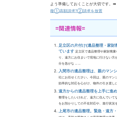
よう準備しておくことが大切です。➡
復①高額請求?②請求を放置
=関連情報=
足立区の片付け(遺品整理・家財
ています
足立区で遺品整理や家財廃棄
り、遠方にお住まいで現地に行けない方
分を急がな ... ...
入間市の遺品整理は、親のマン
社にお任せください。今回は、親のマン
効率的な対応を心がけ、物件の引き渡しに向け
遠方からの遺品整理を上手に進
整理をしたいけれど、遠方に住んでいて
をお預かりしての不在対応や、進行状況を写真
上尾市の遺品整理。緊急・遠方