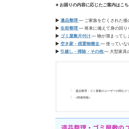
※ お困りの内容に応じたご案内はこち
▶︎
遺品整理
— ご家族を亡くされた後
▶︎
生前整理
— 将来に備えて身の回り
▶︎
ゴミ屋敷片付け
— 物が溜まって
▶︎
空き家・残置物撤去
— 使ってい
▶︎
引越し・掃除・その他
— 大型家
遺品整理・ゴミ屋敷のユーザーの関心クリ
=関連情報=
遺品整理・ゴミ屋敷のユ