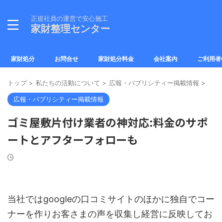
正規社員の運営で安心施工
家財整理センター
家財処分
お問合せ
家財処分料金
会社案内
ご利用者
トップ
>
私たちの活動について
>
広報・パブリシティー掲載情報
>
広報・パブリシティー掲載情報
ゴミ屋敷片付け業者の神対応:料金のサポ
ートとアフターフォローも
当社ではgoogleの口コミサイトのほかに独自でコー
ナーを作りお客さまの声を収集し経営に反映してお