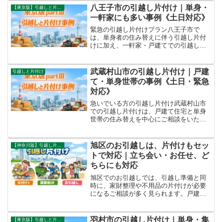
問・即日作業にも対応しています。一人
八王子市の引越し片付け｜単身・
【東京版】引越しと片付け事例
暮らしの退去、ご家族の施設...
一軒家にも多い事例《土日対応》
緊急の引越し片付けプラン八王子市で
は、単身者の住み替えに伴う引越し片付
けに加え、一軒家・戸建てでの引越しや
住み替えに関する片付けのご相談が多い
地域です。駅周辺の集合住宅から、郊外
の戸建てまで住宅形態が幅広く、状況に
武蔵村山市の引越し片付け｜戸建
引越しと片付け
応じた進め方が求められます...
て・単身世帯の事例《土日・緊急
対応》
急いでいる方の引越し片付け武蔵村山市
での引越し片付けは、戸建て住宅と単身
世帯の住み替えを中心にご相談をいただ
いています。長く住んだ家の整理を伴う
引越しや、物量を見直しながら進める単
身世帯の引越しなど、状況に応じて「引
旭区のお引越しは、片付けもセッ
【神奈川版】引越し片付け事例
越し」と「片付け」を同時...
トで対応｜立ち会い・お任せ、ど
ちらにも対応
旭区でのお引越しでは、引越し準備と同
時に、家財整理や不用品の片付けが必要
になるご相談が多く見られます。戸建て
住宅が多く、長年住み続けた住まいから
の住み替えや、家族主導で進める引越し
が目立つ地域のため、当社では決まった
羽村市の引越し片付け｜単身・集
【東京版】引越しと片付け事例