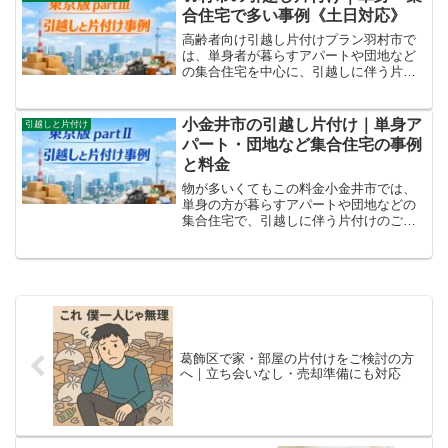
パックを当てはめるのでは...
合住宅で多い事例《土日対応》
高齢者向け引越し片付けプラン羽村市で
は、単身者が暮らすアパートや団地など
の集合住宅を中心に、引越しに伴う片付
けのご相談が多い地域です。羽村駅周辺
をはじめ、生活圏がコンパクトなエリア
特性から、住み替えや生活環境の変化を
小金井市の引越し片付け｜単身ア
引越しと片付け
きっかけに、引越しと同時...
パート・団地など集合住宅の事例
と料金
物が多いくてもこの料金小金井市では、
単身の方が暮らすアパートや団地などの
集合住宅で、引越しに伴う片付けのご相
談が多く寄せられています。「仕事が忙
しく片付ける時間がない」「退去日が迫
っている」「必要な物と不要な物を当日
相談しながら進めたい」と...
葛飾区で家・部屋の片付けをご検討の方
へ｜立ち会いなし・売却準備にも対応