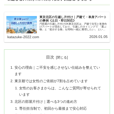
東京北区の引越し片付け｜戸建て・単身アパート
の事例《土日・即日対応》
汚部屋の引越し片付けOK東京北区は、戸建て住宅と単身向
けアパートが混在しており、引越しのタイミングで 「運ぶ
物」と「処分する物」を同時(一緒)に整理したい」 という
ご相談が多い地域です。引越しと片付け同時に進める3大メ
リット【早い・便利・経...
2026.01.05
katazuke-2022.com
目次
安心の理由｜ご不安を感じさせない仕組みを整えてい
ます
東京都では女性のご依頼が7割を占めています
女性のお客さまからは、こんなご質問が寄せられて
います
北区の部屋片付け｜選べる3つの進め方
専任担当制で、初回から最後まで安心対応