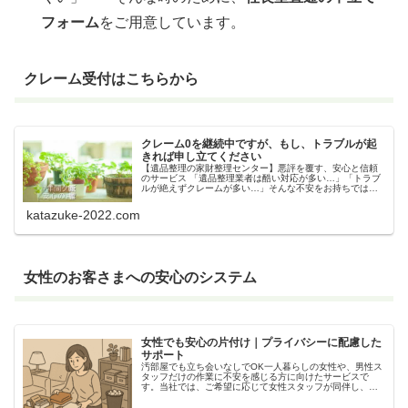
フォーム
をご用意しています。
クレーム受付はこちらから
クレーム0を継続中ですが、もし、トラブルが起
きれば申し立てください
【遺品整理の家財整理センター】悪評を覆す、安心と信頼
のサービス 「遺品整理業者は酷い対応が多い…」「トラブ
ルが絶えずクレームが多い…」そんな不安をお持ちではあ
りませんか？確かに、一部の業者には不透明な
katazuke-2022.com
女性のお客さまへの安心のシステム
女性でも安心の片付け｜プライバシーに配慮した
サポート
汚部屋でも立ち会いなしでOK一人暮らしの女性や、男性ス
タッフだけの作業に不安を感じる方に向けたサービスで
す。当社では、ご希望に応じて女性スタッフが同伴し、片
付け作業をサポートいたします。プライバシーに十分配慮
しながら、安心できる環境で作業を...