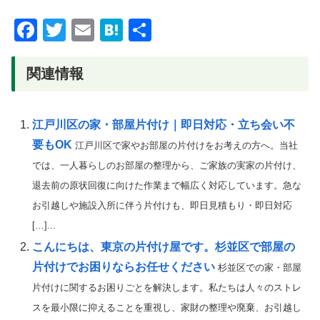
F
T
E
H
共
a
wi
m
at
有
c
tt
ail
e
関連情報
e
er
n
b
a
江戸川区の家・部屋片付け｜即日対応・立ち会い不
o
要もOK
江戸川区で家やお部屋の片付けをお考えの方へ。当社
o
では、一人暮らしのお部屋の整理から、ご家族の実家の片付け、
k
退去前の原状回復に向けた作業まで幅広く対応しています。急な
お引越しや施設入所に伴う片付けも、即日見積もり・即日対応
[…]...
こんにちは、東京の片付け屋です。杉並区で部屋の
片付けでお困りならお任せください
杉並区での家・部屋
片付けに関するお困りごとを解決します。私たちは人々のストレ
スを最小限に抑えることを重視し、家財の整理や廃棄、お引越し