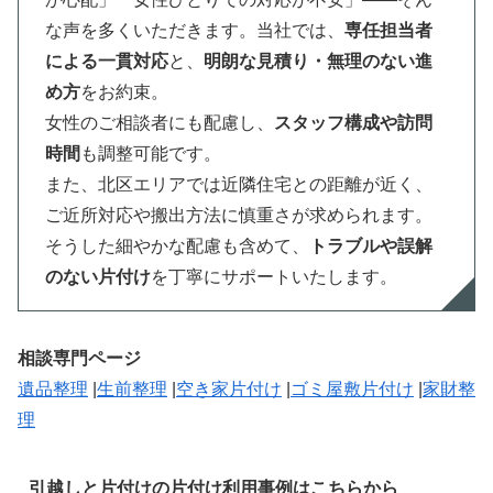
な声を多くいただきます。当社では、
専任担当者
による一貫対応
と、
明朗な見積り・無理のない進
め方
をお約束。
女性のご相談者にも配慮し、
スタッフ構成や訪問
時間
も調整可能です。
また、北区エリアでは近隣住宅との距離が近く、
ご近所対応や搬出方法に慎重さが求められます。
そうした細やかな配慮も含めて、
トラブルや誤解
のない片付け
を丁寧にサポートいたします。
相談専門ページ
遺品整理
|
生前整理
|
空き家片付け
|
ゴミ屋敷片付け
|
家財整
理
引越しと片付けの片付け利用事例はこちらから