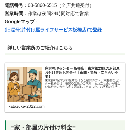
電話番号
：03-5860-6515（全店共通受付）
営業時間
：作業は夜間24時間対応で営業
Googleマップ
：
(旧屋号)
片付け屋ライフサービス板橋店)で登録
詳しい営業所のご紹介はこちら
家財整理センター 板橋店｜東京都23区のお部屋
片付け専用お問合せ【夜間・緊急・立ち会い不
要】
東京都23区でお部屋片付けをご検討の方へ。家財整理セン
ター板橋店は、夜間や緊急のご依頼、また立ち会いが難し
い単身者の方から多く選ばれてきました。お客様の生活リ
ズムやご事情に合わせ、専任担当者が責任を持
katazuke-2022.com
=家・部屋の片付け料金=