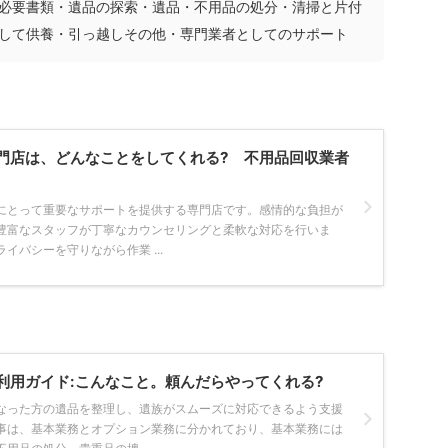
必要書類・遺品の探索・遺品・不用品の処分・清掃と片付
して供養・引っ越しその他・専門業者としてのサポート
門店は、どんなことをしてくれる? 不用品回収業者
にとって重要なサポートを提供する専門店です。感情的な負担が
豊富なスタッフが丁寧なカウンセリングと柔軟な対応を行いま
イバシーを守りながら作業 ...
利用ガイド:こんなこと。頼んだらやってくれる?
なった方の遺品を整理し、遺族がスムーズに対応できるよう支援
事は、基本業務とオプション業務に分かれており、基本業務には