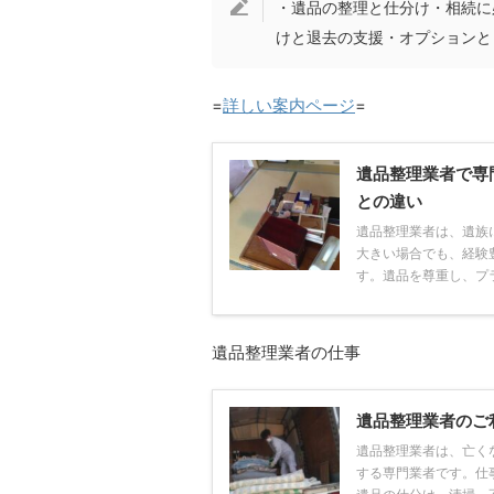
・遺品の整理と仕分け・相続に
けと退去の支援・オプションと
=
詳しい案内ページ
=
遺品整理業者で専
との違い
遺品整理業者は、遺族
大きい場合でも、経験
す。遺品を尊重し、プラ
遺品整理業者の仕事
遺品整理業者のご
遺品整理業者は、亡く
する専門業者です。仕