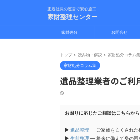
正規社員の運営で安心施工
家財整理センター
家財処分
お問合せ
トップ
>
読み物・解説
>
家財処分コラム
家財処分コラム集
遺品整理業者のご利
お困りに応じたご相談はこちらから
▶︎
遺品整理
— ご家族を亡くされた
▶︎
生前整理
— 将来に備えて身の回