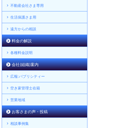
不動産会社さま専用
生活保護さま用
遠方からの相談
料金の解説
各種料金説明
会社(組織)案内
広報:パブリシティー
空き家管理士在籍
営業地域
お客さまの声・投稿
相談事例集