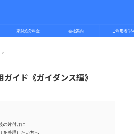
家財処分料金
会社案内
ご利用者Q&
集
>
用ガイド《ガイダンス編》
後の片付けに
りを整理したい方へ