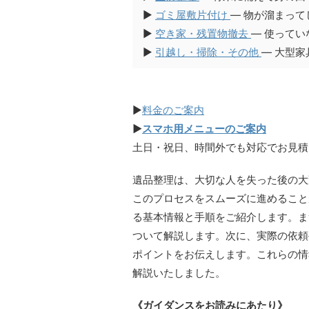
▶︎
ゴミ屋敷片付け
— 物が溜まっ
▶︎
空き家・残置物撤去
— 使って
▶︎
引越し・掃除・その他
— 大型
▶
料金のご案内
▶
スマホ用メニューのご案内
土日・祝日、時間外でも対応でお見積
遺品整理は、大切な人を失った後の大
このプロセスをスムーズに進めること
る基本情報と手順をご紹介します。ま
ついて解説します。次に、実際の依頼
ポイントをお伝えします。これらの情
解説いたしました。
《ガイダンスをお読みにあたり》