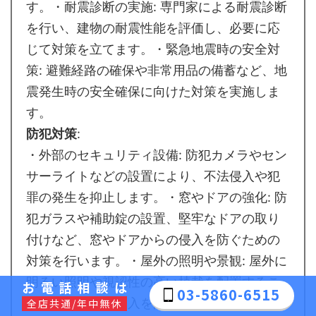
す。・耐震診断の実施: 専門家による耐震診断
を行い、建物の耐震性能を評価し、必要に応
じて対策を立てます。・緊急地震時の安全対
策: 避難経路の確保や非常用品の備蓄など、地
震発生時の安全確保に向けた対策を実施しま
す。
防犯対策
:
・外部のセキュリティ設備: 防犯カメラやセン
サーライトなどの設置により、不法侵入や犯
罪の発生を抑止します。・窓やドアの強化: 防
犯ガラスや補助錠の設置、堅牢なドアの取り
付けなど、窓やドアからの侵入を防ぐための
対策を行います。・屋外の照明や景観: 屋外に
明るい照明や視認性の高い植栽を配置するこ
お電話相談は
03-5860-6515
とで、不審者の侵入を防止します。
全店共通/年中無休