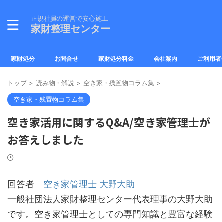
正規社員の運営で安心施工
家財整理センター
家財処分
お問合せ
家財処分料金
会社案内
ご利用者
トップ
>
読み物・解説
>
空き家・残置物コラム集
>
空き家・残置物コラム集
空き家活用に関するQ&A/空き家管理士が
お答えしました
回答者
空き家管理士 大野大助
一般社団法人家財整理センター代表理事の大野大助
です。空き家管理士としての専門知識と豊富な経験