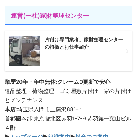
運営(一社)家財整理センター
片付け専門業者。家財整理センター
の特徴とお仕事紹介
業歴20年・年中無休:クレーム0更新で安心
遺品整理・荷物整理・ゴミ屋敷片付け・家の片付け
とメンテナンス
本店
:埼玉県入間市上藤沢881-１
首都圏
本部:東京都北区赤羽1-7-9 赤羽第一葉山ビル
４階
▶
トップページ
▶
組織案内
▶
料金のご案内