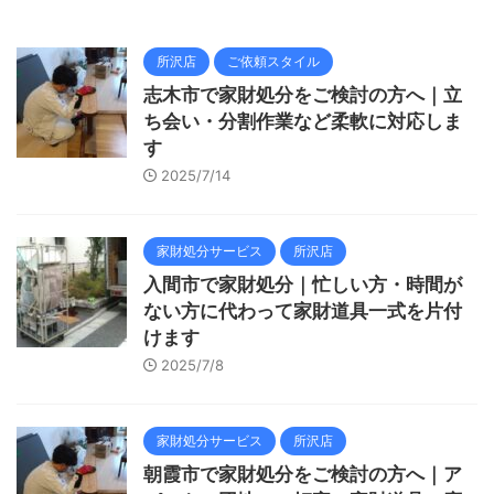
所沢店
ご依頼スタイル
志木市で家財処分をご検討の方へ｜立
ち会い・分割作業など柔軟に対応しま
す
2025/7/14
家財処分サービス
所沢店
入間市で家財処分｜忙しい方・時間が
ない方に代わって家財道具一式を片付
けます
2025/7/8
家財処分サービス
所沢店
朝霞市で家財処分をご検討の方へ｜ア