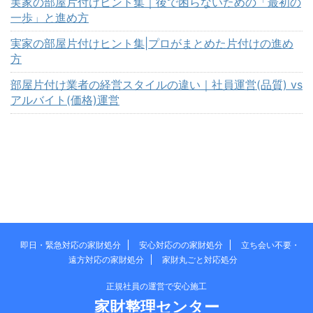
実家の部屋片付けヒント集｜後で困らないための「最初の
一歩」と進め方
実家の部屋片付けヒント集|プロがまとめた片付けの進め
方
部屋片付け業者の経営スタイルの違い｜社員運営(品質) vs
アルバイト(価格)運営
即日・緊急対応の家財処分
安心対応のの家財処分
立ち会い不要・
遠方対応の家財処分
家財丸ごと対応処分
正規社員の運営で安心施工
家財整理センター