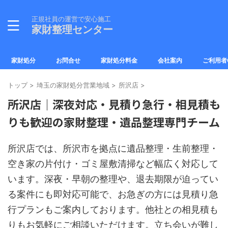
正規社員の運営で安心施工
家財整理センター
家財処分
お問合せ
家財処分料金
会社案内
ご利用者
トップ
>
埼玉の家財処分営業地域
>
所沢店
>
所沢店｜深夜対応・見積り急行・相見積も
りも歓迎の家財整理・遺品整理専門チーム
所沢店では、所沢市を拠点に遺品整理・生前整理・
空き家の片付け・ゴミ屋敷清掃など幅広く対応して
います。深夜・早朝の整理や、退去期限が迫ってい
る案件にも即対応可能で、お急ぎの方には見積り急
行プランもご案内しております。他社との相見積も
りもお気軽にご相談いただけます。立ち会いが難し