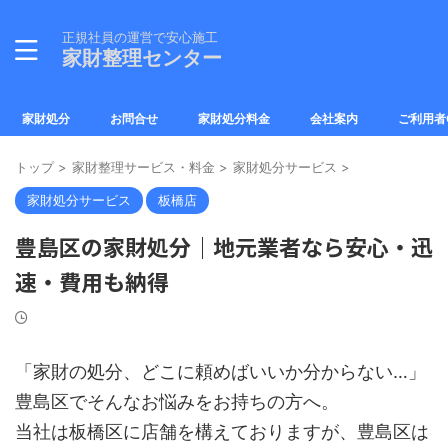
正規社員の運営で安心施工
家財整理センター
家財処分
お問合せ
家財処分料金
会社案内
ご利用者
トップ
>
家財整理サービス・料金
>
家財処分サービス
>
家財処分サービス
板橋店
豊島区の家財処分｜地元業者なら安心・迅
速・費用も納得
「家財の処分、どこに頼めばいいか分からない…」
豊島区でそんなお悩みをお持ちの方へ。
当社は板橋区に店舗を構えておりますが、豊島区は