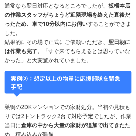
通常なら翌日対応となるところでしたが、
板橋本店
の作業スタッフがちょうど近隣現場を終えた直後だ
ったため、車で10分以内にお伺い
することができま
した。
結果的にその場で正式にご依頼いただき、
翌日朝に
は作業も完了
。「すぐ来てもらえるとは思っていな
かった」と大変驚かれていました。
実例②：想定以上の物量に応援部隊を緊急
手配
巣鴨の2DKマンションでの家財処分。当初の見積も
りでは2トントラック2台で対応予定でしたが、作業
当日に
倉庫の中から大量の家財が追加で出てきた
た
め、積み込みが難航。