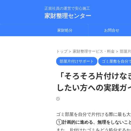
正規社員の運営で安心施工
家財整理センター
家財処分
お問合せ
トップ
>
家財整理サービス・料金
>
部屋
部屋片付けサポート
ゴミ屋敷を自分
「そろそろ片付けな
したい方への実践ガ
ゴミ部屋を自分で片付ける際に最も大
①
計画的に進める、無理をしないこ
また、片付けたゴミをどう処分するか