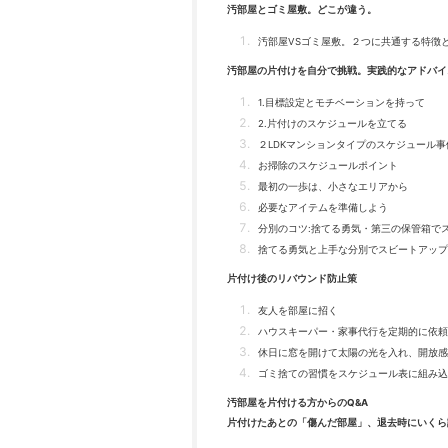
汚部屋とゴミ屋敷。どこが違う。
汚部屋VSゴミ屋敷。２つに共通する特徴
汚部屋の片付けを自分で挑戦。実践的なアドバイ
1.目標設定とモチベーションを持って
2.片付けのスケジュールを立てる
２LDKマンションタイプのスケジュール事
お掃除のスケジュールポイント
最初の一歩は、小さなエリアから
必要なアイテムを準備しよう
分別のコツ:捨てる勇気・第三の保管箱で
捨てる勇気と上手な分別でスビートアップ
片付け後のリバウンド防止策
友人を部屋に招く
ハウスキーパー・家事代行を定期的に依頼
休日に窓を開けて太陽の光を入れ、開放感
ゴミ捨ての習慣をスケジュール表に組み込
汚部屋を片付ける方からのQ&A
片付けたあとの「傷んだ部屋」、退去時にいくら