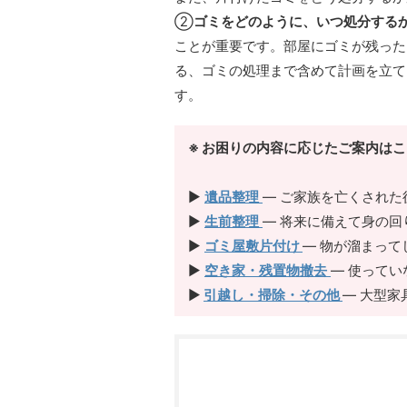
②
ゴミをどのように、いつ処分する
ことが重要です。部屋にゴミが残った
る、ゴミの処理まで含めて計画を立て
す。
※ お困りの内容に応じたご案内は
▶︎
遺品整理
— ご家族を亡くされた
▶︎
生前整理
— 将来に備えて身の回
▶︎
ゴミ屋敷片付け
— 物が溜まっ
▶︎
空き家・残置物撤去
— 使って
▶︎
引越し・掃除・その他
— 大型