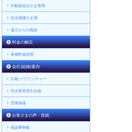
不動産会社さま専用
生活保護さま用
遠方からの相談
料金の解説
各種料金説明
会社(組織)案内
広報:パブリシティー
空き家管理士在籍
営業地域
お客さまの声・投稿
相談事例集