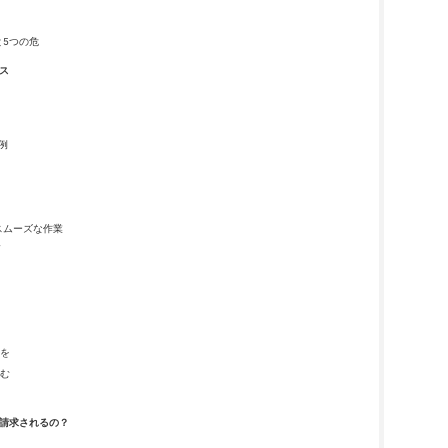
と5つの危
ス
例
スムーズな作業
を
む
請求されるの？