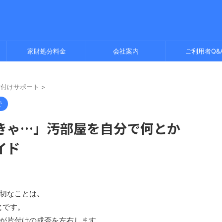
家財処分料金
会社案内
ご利用者Q&
片付けサポート
>
で
きゃ…」汚部屋を自分で何とか
イド
切なことは
、
と
です。
が片付けの成否を左右します。