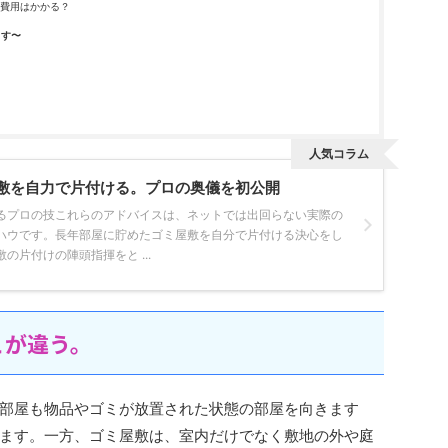
費用はかかる？
ます〜
人気コラム
敷を自力で片付ける。プロの奥儀を初公開
るプロの技これらのアドバイスは、ネットでは出回らない実際の
ハウです。長年部屋に貯めたゴミ屋敷を自分で片付ける決心をし
の片付けの陣頭指揮をと ...
こが違う。
部屋も物品やゴミが放置された状態の部屋を向きます
ます。一方、ゴミ屋敷は、室内だけでなく敷地の外や庭