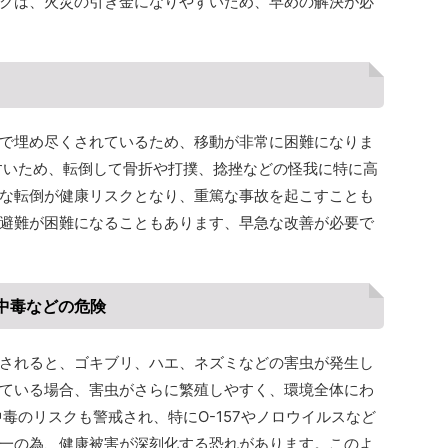
クは、火災の引き金になりやすいため、早めの解決が必
で埋め尽くされているため、移動が非常に困難になりま
すいため、転倒して骨折や打撲、捻挫などの怪我に特に高
な転倒が健康リスクとなり、重篤な事故を起こすことも
避難が困難になることもあります、早急な改善が必要で
中毒などの危険
されると、ゴキブリ、ハエ、ネズミなどの害虫が発生し
ている場合、害虫がさらに繁殖しやすく、環境全体にわ
毒のリスクも警戒され、特にO-157やノロウイルスなど
一の為、健康被害が深刻化する恐れがあります。このよ