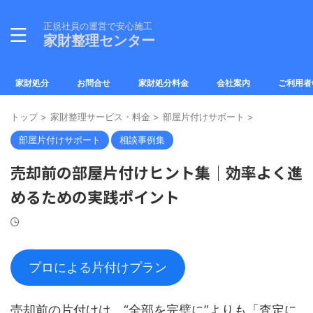
正規社員の運営で安心施工
家財整理センター
家財処分
お問合せ
家財処分料金
会社案内
ご利用者
トップ
>
家財整理サービス・料金
>
部屋片付けサポート
>
部屋片付けサポート
相談事例集
売却前の部屋片付けヒント集｜効率よく進
めるための実践ポイント
プロによる片付けプラン
売却前の片付けは、“全部を完璧に”よりも「査定に