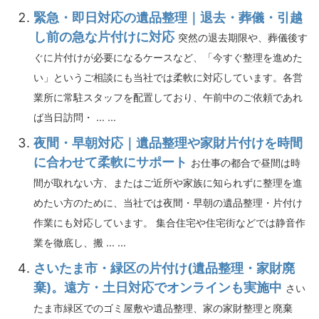
緊急・即日対応の遺品整理｜退去・葬儀・引越
し前の急な片付けに対応
突然の退去期限や、葬儀後す
ぐに片付けが必要になるケースなど、「今すぐ整理を進めた
い」というご相談にも当社では柔軟に対応しています。各営
業所に常駐スタッフを配置しており、午前中のご依頼であれ
ば当日訪問・ ... ...
夜間・早朝対応｜遺品整理や家財片付けを時間
に合わせて柔軟にサポート
お仕事の都合で昼間は時
間が取れない方、またはご近所や家族に知られずに整理を進
めたい方のために、当社では夜間・早朝の遺品整理・片付け
作業にも対応しています。 集合住宅や住宅街などでは静音作
業を徹底し、搬 ... ...
さいたま市・緑区の片付け(遺品整理・家財廃
棄)。遠方・土日対応でオンラインも実施中
さい
たま市緑区でのゴミ屋敷や遺品整理、家の家財整理と廃棄