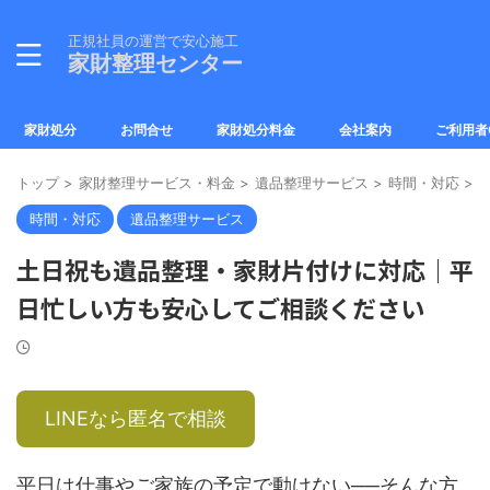
正規社員の運営で安心施工
家財整理センター
家財処分
お問合せ
家財処分料金
会社案内
ご利用者
トップ
>
家財整理サービス・料金
>
遺品整理サービス
>
時間・対応
>
時間・対応
遺品整理サービス
土日祝も遺品整理・家財片付けに対応｜平
日忙しい方も安心してご相談ください
LINEなら匿名で相談
平日は仕事やご家族の予定で動けない──そんな方