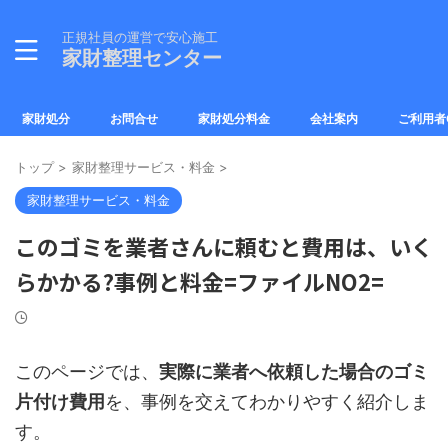
正規社員の運営で安心施工
家財整理センター
家財処分
お問合せ
家財処分料金
会社案内
ご利用者
トップ
>
家財整理サービス・料金
>
家財整理サービス・料金
このゴミを業者さんに頼むと費用は、いく
らかかる?事例と料金=ファイルNO2=
このページでは、
実際に業者へ依頼した場合のゴミ
片付け費用
を、事例を交えてわかりやすく紹介しま
す。