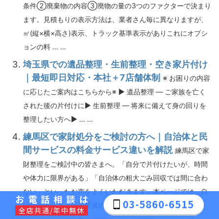
条件②廃棄物の内容③廃物の量の3つのファクターで決まり
ます。見積もりの表示方法は、業者さん毎に異なりますが、
㎥(縦×横×高さ)表示、トラック基準表示がありこれにオプシ
ョンの料 ... ...
埼玉県での遺品整理・生前整理・空き家片付け
｜最短即日対応・本社＋7店舗体制
※ お困りの内容
に応じたご案内はこちらから※ ▶︎ 遺品整理 — ご家族を亡く
された後の片付けに▶︎ 生前整理 — 将来に備えて身の回りを
整理したい方へ▶︎ ... ...
練馬区で家財処分をご検討の方へ｜自治体と民
間サービスの料金サービス違いを解説
練馬区で家
財整理をご検討中の皆さまへ。「自分で片付けたいが、時間
や体力に限界がある」「自治体の粗大ごみ回収では間に合わ
ない」といったお声をよくいただきます。本ページでは、自
お電話相談は
03-5860-6515
治体サービスと民間業者の違い ... ...
全店共通/年中無休