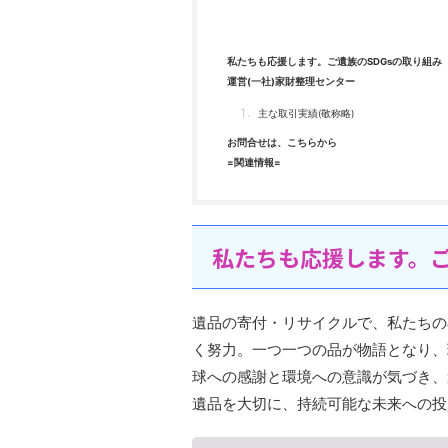
私たちも応援します。ご遺族のSDGsの取り組み
運営(一社)家財整理センター
主な取引実績(敬称略)
お問合せは、こちらから
=関連情報=
私たちも応援します。ご
遺品の寄付・リサイクルで、私たちの
く努力。一つ一つの品が物語となり、
球への感謝と環境への意識が気づき、
遺品を大切に、持続可能な未来への投