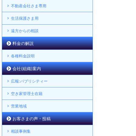
不動産会社さま専用
生活保護さま用
遠方からの相談
料金の解説
各種料金説明
会社(組織)案内
広報:パブリシティー
空き家管理士在籍
営業地域
お客さまの声・投稿
相談事例集