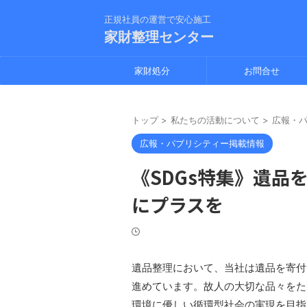
正規社員の運営で安心施工
家財整理センター
家財処分
お問合せ
トップ
>
私たちの活動について
>
広報・
広報・パブリシティー掲載情報
《SDGs特集》遺品
にプラスを
遺品整理において、当社は遺品を寄付
進めています。故人の大切な品々をた
環境に優しい循環型社会の実現を目指