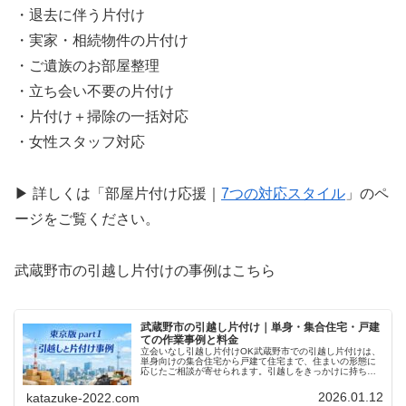
・退去に伴う片付け
・実家・相続物件の片付け
・ご遺族のお部屋整理
・立ち会い不要の片付け
・片付け＋掃除の一括対応
・女性スタッフ対応
▶ 詳しくは「部屋片付け応援｜
7つの対応スタイル
」のペ
ージをご覧ください。
武蔵野市の引越し片付けの事例はこちら
武蔵野市の引越し片付け｜単身・集合住宅・戸建
ての作業事例と料金
立会いなし引越し片付けOK武蔵野市での引越し片付けは、
単身向けの集合住宅から戸建て住宅まで、住まいの形態に
応じたご相談が寄せられます。引越しをきっかけに持ち物
を整理したい方や、準備の時間が取れず、片付けまでまと
めて任せたい方など、状況に合わ...
2026.01.12
katazuke-2022.com