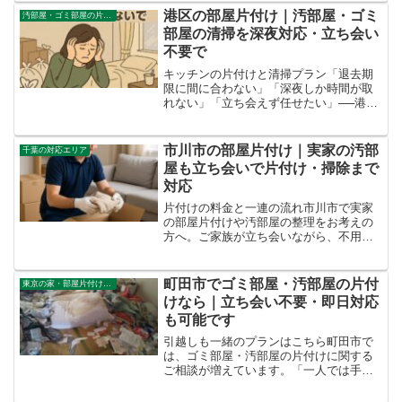
す。当社では、相見積もりのご相談にも
港区の部屋片付け｜汚部屋・ゴミ
汚部屋・ゴミ部屋の片付け
マナーを守って丁寧に...
部屋の清掃を深夜対応・立ち会い
不要で
キッチンの片付けと清掃プラン「退去期
限に間に合わない」「深夜しか時間が取
れない」「立ち会えず任せたい」──港区
での部屋片付けにはこうしたご相談が多
く寄せられます。当社では、汚部屋・ゴ
ミ部屋状態からでも仕分け・撤去・清掃
市川市の部屋片付け｜実家の汚部
千葉の対応エリア
まで一括で対応。専任担...
屋も立ち会いで片付け・掃除まで
対応
片付けの料金と一連の流れ市川市で実家
の部屋片付けや汚部屋の整理をお考えの
方へ。ご家族が立ち会いながら、不用品
の処分からお掃除まで一括で対応いたし
ます。大型家具や家電の撤去もスタッフ
が安全に搬出し、立ち会いの確認を経て
町田市でゴミ部屋・汚部屋の片付
東京の家・部屋片付け業者
安心の作業をお届けします...
けなら｜立ち会い不要・即日対応
も可能です
引越しも一緒のプランはこちら町田市で
は、ゴミ部屋・汚部屋の片付けに関する
ご相談が増えています。「一人では手を
付けられない」「片付けたいけれど時間
がない」「どこから始めればいいか分か