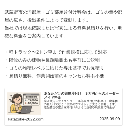
武蔵野市の汚部屋・ゴミ部屋片付け料金は、ゴミの量や部
屋の広さ、搬出条件によって変動します。
当社では現地確認または写真による無料見積りを行い、明
確な料金をご案内しています。
・軽トラック〜2トン車まで作業規模に応じて対応
・階段のみの建物や長距離搬出も事前にご説明
・ゴミの堆積レベルに応じた専用基準でお見積り
・見積り無料、作業開始前のキャンセル料も不要
あなただけの部屋片付け｜３万円からのオーダー
メイド料金
業者選定～完了スケジュール部屋片付けの料金は、廃棄物
の量だけでなく「作業のウエイト」が大きく影響します。
遺品整理や空き家片付けのように規模や廃棄量で料金が見
えやすいものとは異なり、部屋片付けは仕分けや搬出の作
業内容が費用に直結します。当社で...
2025.09.09
katazuke-2022.com