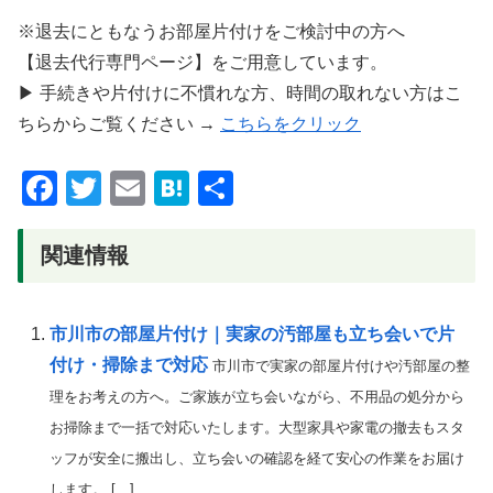
※退去にともなうお部屋片付けをご検討中の方へ
【退去代行専門ページ】をご用意しています。
▶ 手続きや片付けに不慣れな方、時間の取れない方はこ
ちらからご覧ください →
こちらをクリック
F
T
E
H
共
a
wi
m
at
有
c
tt
ail
e
関連情報
e
er
n
b
a
市川市の部屋片付け｜実家の汚部屋も立ち会いで片
o
付け・掃除まで対応
市川市で実家の部屋片付けや汚部屋の整
o
理をお考えの方へ。ご家族が立ち会いながら、不用品の処分から
k
お掃除まで一括で対応いたします。大型家具や家電の撤去もスタ
ッフが安全に搬出し、立ち会いの確認を経て安心の作業をお届け
します。 […]...