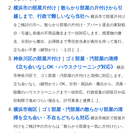
横浜市の部屋片付け｜散らかり部屋の片付けから引
越しまで、行政で難しいなら当社へ
横浜市で部屋片付け
をご検討の方へ。散らかり部屋の片付け・アパート退去の家財処
分・引越し前後の不用品撤去まで一括対応します。残置物の撤
去、分別から搬出、お掃除まで専任担当者が責任を持って進行。
立ち会い不要（鍵預かり）・土日 […]...
神奈川区の部屋片付け｜ゴミ部屋・汚部屋の清掃
《立ち会いなしOK・ハウスクリーニング対応》
横浜
市神奈川区で、ゴミ部屋・汚部屋の片付けと清掃に対応します。
立ち会いなし（鍵預かり）OK。分別・袋詰め・搬出から、消臭・
除菌のハウスクリーニングまで一括対応。行政収集の回収日や品
目制限で進めづらい場合も、許可業者と連携 […]...
横浜市南区｜ゴミ部屋・汚部屋の散らかり部屋の清
掃を立ち会い・不在もどちらも対応
横浜市南区で部屋片
付けをご検討中の方からは「散らかり部屋を一気に片付けたい」