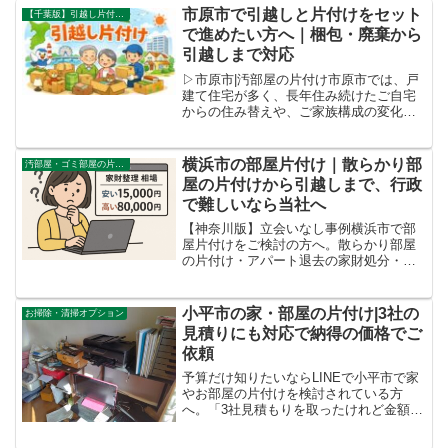
市原市で引越しと片付けをセット
【千葉版】引越し片付け事例
で進めたい方へ｜梱包・廃棄から
引越しまで対応
▷市原市|汚部屋の片付け市原市では、戸
建て住宅が多く、長年住み続けたご自宅
からの住み替えや、ご家族構成の変化に
ともなう引越しをきっかけに、引越しは
決まっているものの、片付けの判断が進
まないというご相談が多く見られます。
横浜市の部屋片付け｜散らかり部
汚部屋・ゴミ部屋の片付け
物の量が多く、一つひと...
屋の片付けから引越しまで、行政
で難しいなら当社へ
【神奈川版】立会いなし事例横浜市で部
屋片付けをご検討の方へ。散らかり部屋
の片付け・アパート退去の家財処分・引
越し前後の不用品撤去まで一括対応しま
す。残置物の撤去、分別から搬出、お掃
除まで専任担当者が責任を持って進行。
小平市の家・部屋の片付け|3社の
お掃除・清掃オプション
立ち会い不要（鍵預かり）...
見積りにも対応で納得の価格でご
依頼
予算だけ知りたいならLINEで小平市で家
やお部屋の片付けを検討されている方
へ。「3社見積もりを取ったけれど金額が
バラバラ」「どこが信頼できるのか分か
らない」──そんなお悩みをよく伺いま