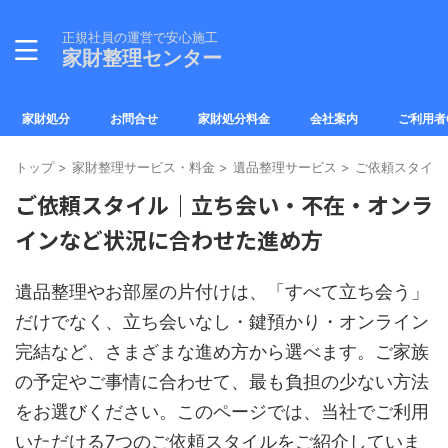
正規社員の運営で安心施工
家財整理センター
家財処分
お問合せ
家財処分料金
会社案内
ご利用者
トップ
>
家財整理サービス・料金
>
遺品整理サービス
>
ご依頼スタイル
ご依頼スタイル｜立ち会い・不在・オンラ
インなど状況に合わせた進め方
遺品整理やお部屋の片付けは、「すべて立ち会う」
だけでなく、立ち会いなし・鍵預かり・オンライン
完結など、さまざまな進め方から選べます。ご家族
の予定やご事情に合わせて、最も負担の少ない方法
をお選びください。このページでは、当社でご利用
いただける7つのご依頼スタイルをご紹介していま