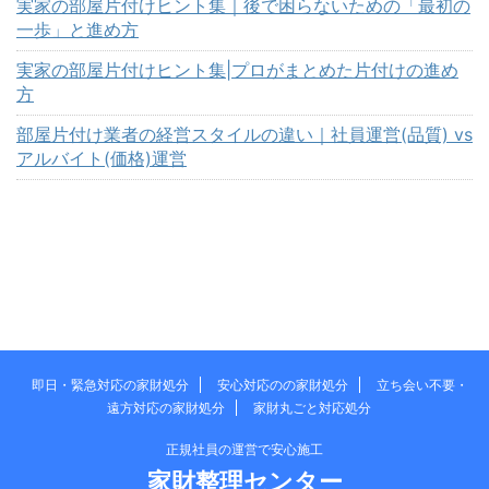
実家の部屋片付けヒント集｜後で困らないための「最初の
一歩」と進め方
実家の部屋片付けヒント集|プロがまとめた片付けの進め
方
部屋片付け業者の経営スタイルの違い｜社員運営(品質) vs
アルバイト(価格)運営
即日・緊急対応の家財処分
安心対応のの家財処分
立ち会い不要・
遠方対応の家財処分
家財丸ごと対応処分
正規社員の運営で安心施工
家財整理センター