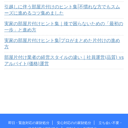
引越しに伴う部屋片付けのヒント集|不慣れな方でもスム
ーズに進めるコツ集めました
実家の部屋片付けヒント集｜後で困らないための「最初の
一歩」と進め方
実家の部屋片付けヒント集|プロがまとめた片付けの進め
方
部屋片付け業者の経営スタイルの違い｜社員運営(品質) vs
アルバイト(価格)運営
即日・緊急対応の家財処分
安心対応のの家財処分
立ち会い不要・