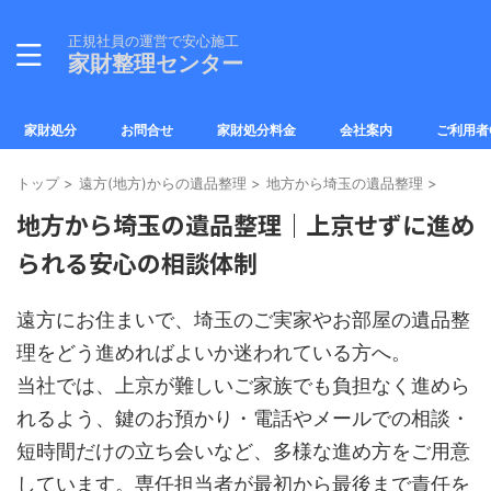
正規社員の運営で安心施工
家財整理センター
家財処分
お問合せ
家財処分料金
会社案内
ご利用者
トップ
>
遠方(地方)からの遺品整理
>
地方から埼玉の遺品整理
>
地方から埼玉の遺品整理｜上京せずに進め
られる安心の相談体制
遠方にお住まいで、埼玉のご実家やお部屋の遺品整
理をどう進めればよいか迷われている方へ。
当社では、上京が難しいご家族でも負担なく進めら
れるよう、鍵のお預かり・電話やメールでの相談・
短時間だけの立ち会いなど、多様な進め方をご用意
しています。専任担当者が最初から最後まで責任を