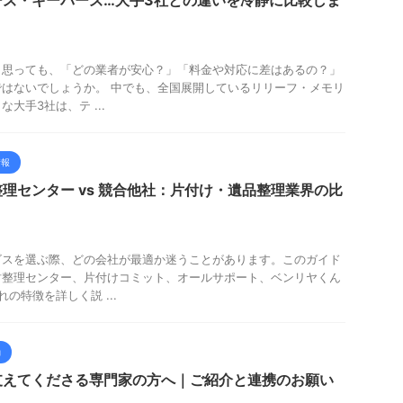
ーズ・キーパーズ…大手3社との違いを冷静に比較しま
と思っても、「どの業者が安心？」「料金や対応に差はあるの？」
はないでしょうか。 中でも、全国展開しているリリーフ・メモリ
大手3社は、テ ...
情報
理センター vs 競合他社：片付け・遺品整理業界の比
ビスを選ぶ際、どの会社が最適か迷うことがあります。このガイド
財整理センター、片付けコミット、オールサポート、ベンリヤくん
の特徴を詳しく説 ...
動
支えてくださる専門家の方へ｜ご紹介と連携のお願い