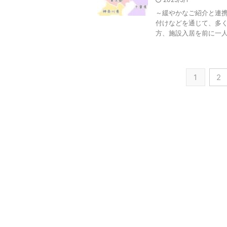
～緩やかなご紹介と連携
付けなどを通じて、多
方、施設入居を前に一人で
1
2