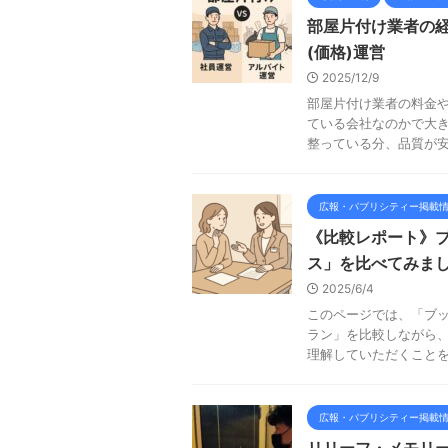
部屋片付け業者の経
(価格)運営
2025/12/9
部屋片付け業者の料金
ている会社なのかで大
整っている分、品質が安定
広報・パブリシティー掲載
《比較レポート》
ス」を比べてみま
2025/6/4
このページでは、「ブ
ラン」を比較しながら
理解していただくことを目
広報・パブリシティー掲載