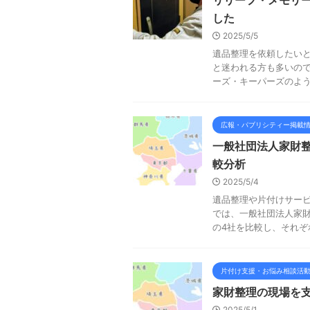
リリーフ・メモリ
した
2025/5/5
遺品整理を依頼したい
と迷われる方も多いので
ーズ・キーパーズのような
広報・パブリシティー掲載
一般社団法人家財整
較分析
2025/5/4
遺品整理や片付けサー
では、一般社団法人家
の4社を比較し、それぞれ
片付け支援・お悩み相談活
家財整理の現場を
2025/5/1