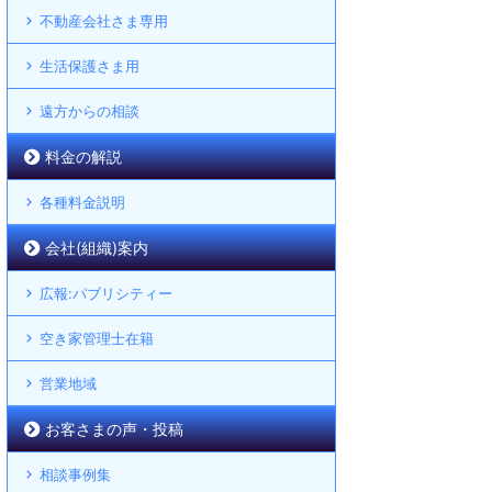
不動産会社さま専用
生活保護さま用
遠方からの相談
料金の解説
各種料金説明
会社(組織)案内
広報:パブリシティー
空き家管理士在籍
営業地域
お客さまの声・投稿
相談事例集