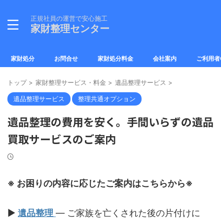
正規社員の運営で安心施工
家財整理センター
家財処分
お問合せ
家財処分料金
会社案内
ご利用者
トップ
>
家財整理サービス・料金
>
遺品整理サービス
>
遺品整理サービス
整理共通オプション
遺品整理の費用を安く。手間いらずの遺品
買取サービスのご案内
※ お困りの内容に応じたご案内はこちらから※
▶︎
遺品整理
— ご家族を亡くされた後の片付けに