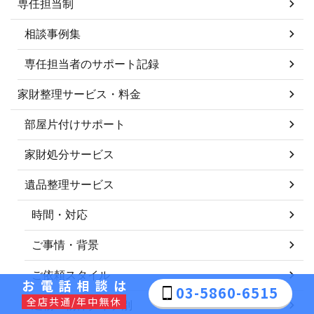
専任担当制
相談事例集
専任担当者のサポート記録
家財整理サービス・料金
部屋片付けサポート
家財処分サービス
遺品整理サービス
時間・対応
ご事情・背景
ご依頼スタイル
お電話相談は
03-5860-6515
全店共通/年中無休
建物・物件タイプ別