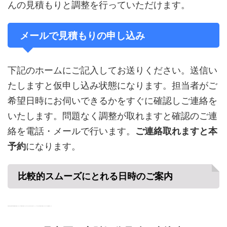
んの見積もりと調整を行っていただけます。
メールで見積もりの申し込み
下記のホームにご記入してお送りください。送信い
たしますと仮申し込み状態になります。担当者がご
希望日時にお伺いできるかをすぐに確認しご連絡を
いたします。問題なく調整が取れますと確認のご連
絡を電話・メールで行います。
ご連絡取れますと本
予約
になります。
比較的スムーズにとれる日時のご案内
可能な限りお客様の日時を最優先に調整しております。年中無休で営業しておりますので土日・祝日でも大丈夫です。ただ、２５日から月末の間はやや混雑しておりますのでご配慮お願いします。