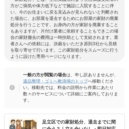
方がご病気や体力低下などで施設に入院することに伴
い、今のお住まいに戻る見込みが見られないと判断され
た場合に、お部屋を退去するためにお部屋の家財の廃棄
処分を行うことです。お身内の方が家財を廃棄すること
もありますが、片付け業者に依頼することもできこの場
合の家財撤去の費用は一時扶助として支給されます。業
者さんへの依頼には、決裁をいただき原則3社から見積
を取り寄せて行います。この家財処分をスムーズに行う
ように設けた専用ページになります。
一般の方が閲覧の場合
は、申し訳ありませんが、
遺品整理・ゴミへ敷清掃のトップ
へ移動くださ
い。移動先では、料金の説明から作業にあたり
数々のサービスについて詳細にご案内しておりま
す。
足立区での家財処分、退去までに間
に合う？｜立ち合いなし・即日対応