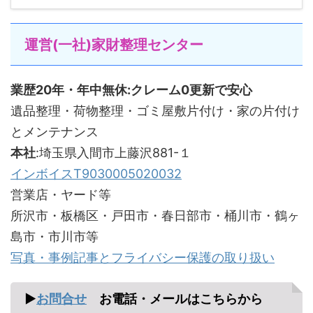
運営(一社)家財整理センター
業歴20年・年中無休:クレーム0更新で安心
遺品整理・荷物整理・ゴミ屋敷片付け・家の片付け
とメンテナンス
本社
:埼玉県入間市上藤沢881-１
インボイスT9030005020032
営業店・ヤード等
所沢市・板橋区・戸田市・春日部市・桶川市・鶴ヶ
島市・市川市等
写真・事例記事とフライバシー保護の取り扱い
▶
お問合せ
お電話・メールはこちらから