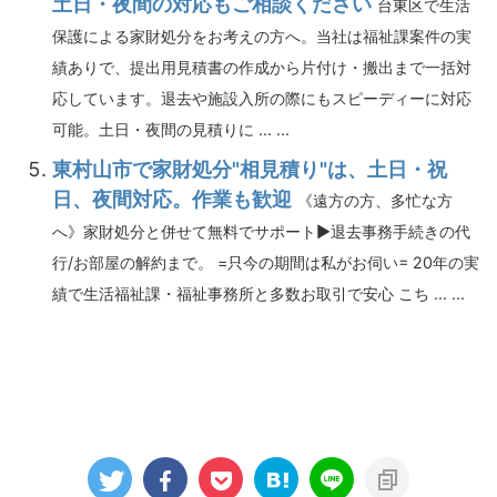
土日・夜間の対応もご相談ください
台東区で生活
保護による家財処分をお考えの方へ。当社は福祉課案件の実
績ありで、提出用見積書の作成から片付け・搬出まで一括対
応しています。退去や施設入所の際にもスピーディーに対応
可能。土日・夜間の見積りに ... ...
東村山市で家財処分"相見積り"は、土日・祝
日、夜間対応。作業も歓迎
《遠方の方、多忙な方
へ》家財処分と併せて無料でサポート▶退去事務手続きの代
行/お部屋の解約まで。 =只今の期間は私がお伺い= 20年の実
績で生活福祉課・福祉事務所と多数お取引で安心 こち ... ...