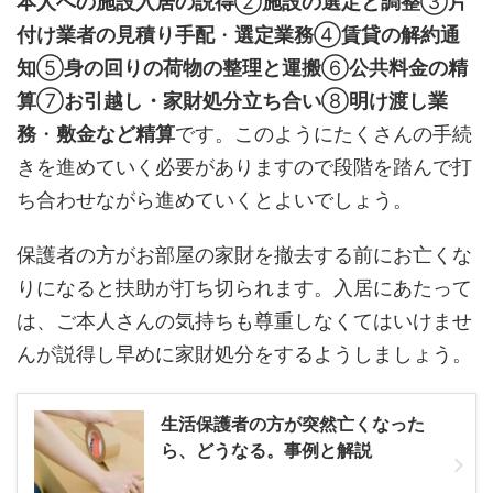
本人への施設入居の説得
②
施設の選定と調整
③
片
付け業者の見積り手配
・
選定業務
④
賃貸の解約通
知
⑤
身の回りの荷物の整理と運搬
⑥
公共料金の精
算
⑦
お引越し・家財処分立ち合い
⑧
明け渡し業
務
・
敷金など精算
です。このようにたくさんの手続
きを進めていく必要がありますので段階を踏んで打
ち合わせながら進めていくとよいでしょう。
保護者の方がお部屋の家財を撤去する前にお亡くな
りになると扶助が打ち切られます。入居にあたって
は、ご本人さんの気持ちも尊重しなくてはいけませ
んが説得し早めに家財処分をするようしましょう。
生活保護者の方が突然亡くなった
ら、どうなる。事例と解説