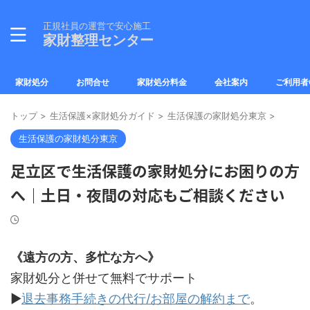
正規社員の運営で安心施工
家財整理センター
家財処分
お問合せ
家財処分料金
会社案内
ご利用者
トップ
>
生活保護×家財処分ガイド
>
生活保護の家財処分東京
>
生活保護の家財処分東京
足立区で生活保護の家財処分にお困りの方
へ｜土日・夜間の対応もご相談ください
《遠方の方、多忙な方へ》
家財処分と併せて無料でサポート
▶
退去事務手続きの代行/お部屋の解約まで
。