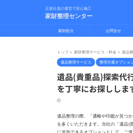
正規社員の運営で安心施工
家財整理センター
家財処分
お問合せ
トップ
>
家財整理サービス・料金
>
遺品
遺品整理サービス
整理共通オプショ
遺品(貴重品)探索代
を丁寧にお探ししま
遺品整理の際、「通帳や印鑑が見つか
を多くいただきます。​当社の「遺品(
に追加できるオプションとして、ご遺