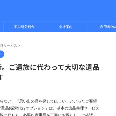
家財処分料金
会社案内
ご利用者Q&
整理サービス
>
ン
行。ご遺族に代わって大切な遺品
す
らない」「思い出の品を探してほしい」といったご要望
貴重品)探索代行オプション」は、基本の遺品整理サービス
族に代わり、必要な貴重品を丁寧にお探しし、ご確認・