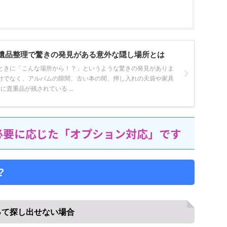
遺品整理で驚きの発見がある意外な隠し場所とは
ときに「こんな場所から！？」というような驚きの発見がありま
けでなく、アルバムの隙間、古い本の間、押し入れの天袋や家具
貴重品が残されている ...
必要に応じた「オプション対応」です
？
って探し出せない場合