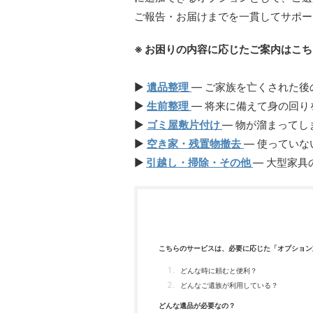
ご報告・お届けまでを一貫してサポー
※ お困りの内容に応じたご案内はこち
▶︎
遺品整理
— ご家族を亡くされた後
▶︎
生前整理
— 将来に備えて身の回り
▶︎
ゴミ屋敷片付け
— 物が溜まって
▶︎
空き家・残置物撤去
— 使ってい
▶︎
引越し・掃除・その他
— 大型家
こちらのサービスは、必要に応じた「オプション
どんな時に頼むと便利？
どんなご遺族が利用している？
どんな遺品が必要なの？