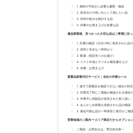
1. 相続や手続きに必要な書類・物品
2. 形見分けや思い出として残したい品
3. 売却や処分を検討する品
4. 供養やお焚き上げが必要な品
遺品探索後、見つかった大切な品はご希望に沿っ
1. 共通の確認（仕分け時に発見された品
2. 保管と安全な一時預かり
3. 配達（指定先へのお届け）
4. リスト作成とデジタル報告書仕上げ
5. 供養・お焚き上げ
貴重品探索代行サービス｜当社の作業ルール
1. 遠方で貴重品を確認できない場合の対応
2. 作業完了時にご遺族が確認される場合
3. 作業中に高額品が発見された取り扱い
4. あらかじめ探索を依頼された品の確認
5. 換金可能な品の一時保管と後日のご相
営業地域のご案内 〜エリア限定だからオプショ
ご相談・お問合せは、専任担当者へ