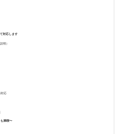
て対応します
の説明）
の対応
談
ンも満喫〜