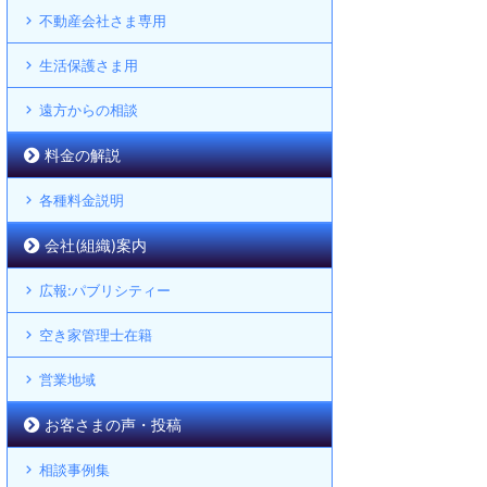
不動産会社さま専用
生活保護さま用
遠方からの相談
料金の解説
各種料金説明
会社(組織)案内
広報:パブリシティー
空き家管理士在籍
営業地域
お客さまの声・投稿
相談事例集