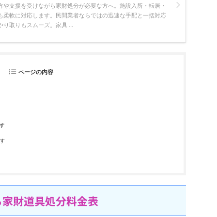
方や支援を受けながら家財処分が必要な方へ。施設入所・転居・
も柔軟に対応します。民間業者ならではの迅速な手配と一括対応
り取りもスムーズ。家具 ...
ページの内容
す
す
る家財道具処分料金表