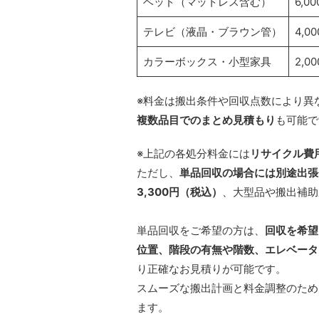
ベッド（マットレス含む）
6,0
テレビ（液晶・ブラウン管）
4,0
カラーボックス・小型家具
2,0
※料金は搬出条件や回収点数により異
複数品目でのまとめ見積もり
も可能で
※上記の各処分料金には
リサイクル費
ただし、
単品回収の場合には別途出張
3,300円（税込）
、大型品や搬出補助が
単品回収をご希望の方は、
回収を希望
位置、階段の有無や階数、エレベータ
り正確なお見積りが可能です。
スムーズな搬出計画と料金調整のため
ます。