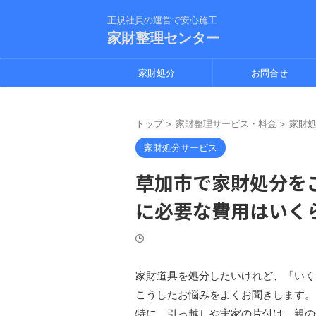
正規社員の運営で安心施工
家財整理センター
家財処分
お問合せ
トップ
>
家財整理サービス・料金
>
家財
家財処分サービス
草加市で家財処分を
に必要な費用はいく
家財道具を処分したいけれど、「いく
こうしたお悩みをよくお聞きします。
特に、引っ越しや実家の片付け、親の