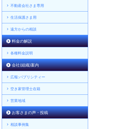
不動産会社さま専用
生活保護さま用
遠方からの相談
料金の解説
各種料金説明
会社(組織)案内
広報:パブリシティー
空き家管理士在籍
営業地域
お客さまの声・投稿
相談事例集