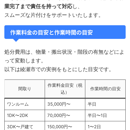
業完了まで責任を持って対応
し、
スムーズな片付けをサポートいたします。
作業料金の目安と作業時間の目安
処分費用は、物量・搬出状況・階段の有無などによ
って変動します。
以下は綾瀬市での実例をもとにした目安です。
作業料金目安（税
間取り
作業時間の目安
込）
ワンルーム
35,000円〜
半日
1DK〜2DK
70,000円〜
半日〜1日
3DK〜戸建て
150,000円〜
1〜2日