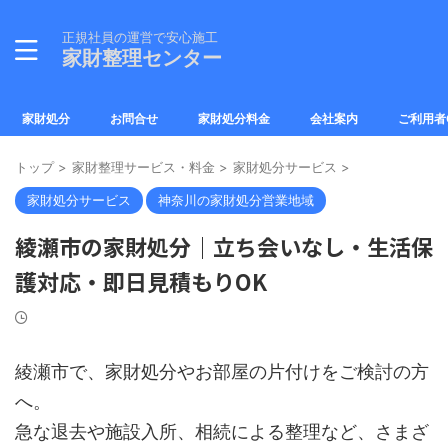
正規社員の運営で安心施工
家財整理センター
家財処分
お問合せ
家財処分料金
会社案内
ご利用者
トップ
>
家財整理サービス・料金
>
家財処分サービス
>
家財処分サービス
神奈川の家財処分営業地域
綾瀬市の家財処分｜立ち会いなし・生活保
護対応・即日見積もりOK
綾瀬市で、家財処分やお部屋の片付けをご検討の方
へ。
急な退去や施設入所、相続による整理など、さまざ