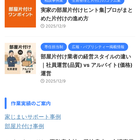
相談事例集
生前整理と片付けのコラム集
実家の部屋片付けヒント集|プロがまと
めた片付けの進め方
2025/12/9
専任担当制
広報・パブリシティー掲載情報
部屋片付け業者の経営スタイルの違い
｜社員運営(品質) vs アルバイト(価格)
運営
2025/12/9
作業実績のご案内
家じまいサポート事例
部屋片付け事例