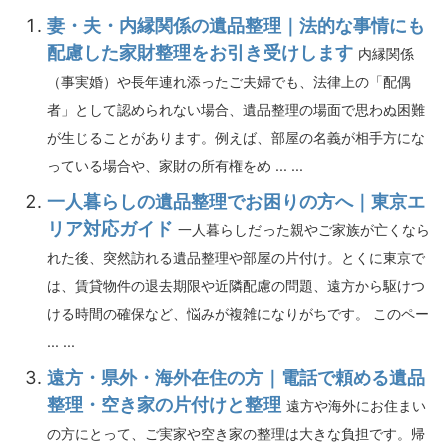
妻・夫・内縁関係の遺品整理｜法的な事情にも
配慮した家財整理をお引き受けします
内縁関係
（事実婚）や長年連れ添ったご夫婦でも、法律上の「配偶
者」として認められない場合、遺品整理の場面で思わぬ困難
が生じることがあります。例えば、部屋の名義が相手方にな
っている場合や、家財の所有権をめ ... ...
一人暮らしの遺品整理でお困りの方へ｜東京エ
リア対応ガイド
一人暮らしだった親やご家族が亡くなら
れた後、突然訪れる遺品整理や部屋の片付け。とくに東京で
は、賃貸物件の退去期限や近隣配慮の問題、遠方から駆けつ
ける時間の確保など、悩みが複雑になりがちです。 このペー
... ...
遠方・県外・海外在住の方｜電話で頼める遺品
整理・空き家の片付けと整理
遠方や海外にお住まい
の方にとって、ご実家や空き家の整理は大きな負担です。帰