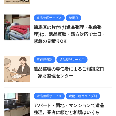
遺品整理サービス
練馬店
練馬区の片付け(遺品整理・生前整
理)は、遺品買取・遠方対応で土日・
緊急の見積りOK
専任担当制
遺品整理サービス
遺品整理の専任者によるご相談窓口
｜家財整理センター
遺品整理サービス
建物・物件タイプ別
アパート・団地・マンションで遺品
整理。業者に頼むと相場はいくら