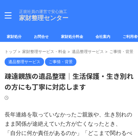
正規社員の運営で安心施工
家財整理センター
家財処分
お問合せ
家財処分料金
会社案内
ご利用者
トップ
>
家財整理サービス・料金
>
遺品整理サービス
>
ご事情・背景
>
遺品整理サービス
ご事情・背景
疎遠親族の遺品整理｜生活保護・生き別れ
の方にも丁寧に対応します
長年連絡を取っていなかったご親族や、生き別れの
まま関係が途絶えていた方が亡くなったとき、
「自分に何か責任があるのか」「どこまで関わるべ