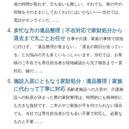
省の時間が取れず、立ち会いも難しい。それでも、家の中の
荷物をそのままにしておくわけにはいかない――当社では、
電話やオンラインだ ... ...
多忙な方の遺品整理｜不在対応で家財処分から
退去まで丸ごとお任せ
仕事や介護、家庭の事情で現地
に行けず、「遺品整理が進まない」「退去の期日が迫ってい
る」とお悩みの方も多くいらっしゃいます。当社では、お客
様のご不在でも専任担当者が現地確認から完了報告まで一貫
対応。鍵の ... ...
施設入居にともなう家財処分・遺品整理｜家族
に代わって丁寧に対応
高齢者施設への入居や、介護施
設への転居が決まった際の家財整理は、時間的にも精神的に
も大きな負担です。ご本人やご家族が手を付けられない場合
でも、当社では専任担当者が立ち会い不要で対応し、必要な
ものと不要 ... ...