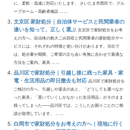
に、柔軟・迅速に対応いたします。 さいたま市西区で、グル
ープホーム・高齢者施設 ... ...
文京区 家財処分｜自治体サービスと民間業者の
違いを知って、正しく選ぶ
文京区で家財処分をお考
えの方へ。自治体の粗大ごみ回収と民間業者の家財処分サー
ビスには、それぞれの特徴と使い分けがあります。当社で
は、処分量や期限、ご希望の立ち会い有無に合わせて最適な
方法をご案内。家具 ... ...
品川区で家財処分｜引越し後に残った家具・家
電・生活用品の即日撤去も対応
品川区で家財処分を
ご検討の方へ、引越しや退去のあと、「どうしても運べなか
った家具」「置いていくしかなかった生活用品」がそのまま
残ってしまった――品川区では、こうしたお困りごとのご相
談が急増しています。 ... ...
白岡市で家財処分をお考えの方へ｜現地に行く