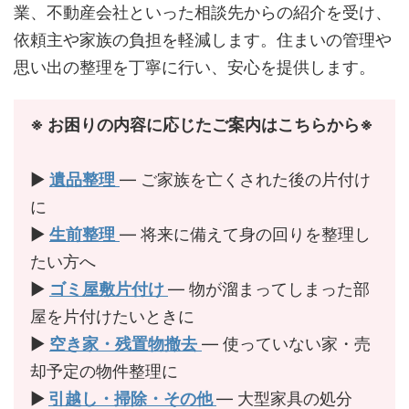
業、不動産会社といった相談先からの紹介を受け、
依頼主や家族の負担を軽減します。住まいの管理や
思い出の整理を丁寧に行い、安心を提供します。
※ お困りの内容に応じたご案内はこちらから※
▶︎
遺品整理
— ご家族を亡くされた後の片付け
に
▶︎
生前整理
— 将来に備えて身の回りを整理し
たい方へ
▶︎
ゴミ屋敷片付け
— 物が溜まってしまった部
屋を片付けたいときに
▶︎
空き家・残置物撤去
— 使っていない家・売
却予定の物件整理に
▶︎
引越し・掃除・その他
— 大型家具の処分