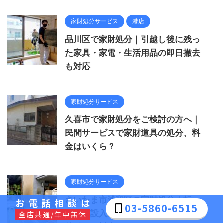
家財処分サービス
港店
品川区で家財処分｜引越し後に残っ
た家具・家電・生活用品の即日撤去
も対応
家財処分サービス
久喜市で家財処分をご検討の方へ｜
民間サービスで家財道具の処分、料
金はいくら？
家財処分サービス
さいたま市浦和区の家財処分｜転
お電話相談は
03-5860-6515
勤・施設入所・単身赴任など、急な
全店共通/年中無休