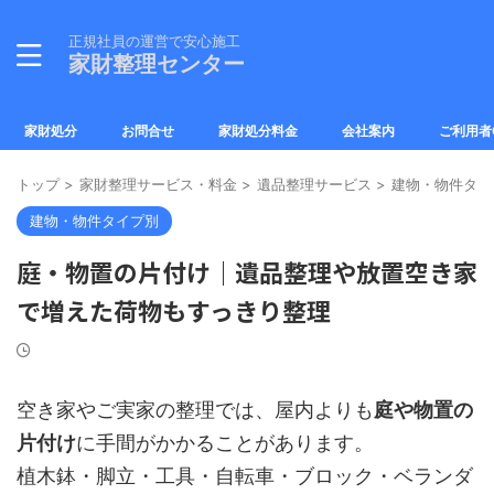
正規社員の運営で安心施工
家財整理センター
家財処分
お問合せ
家財処分料金
会社案内
ご利用者
トップ
>
家財整理サービス・料金
>
遺品整理サービス
>
建物・物件タイ
建物・物件タイプ別
庭・物置の片付け｜遺品整理や放置空き家
で増えた荷物もすっきり整理
空き家やご実家の整理では、屋内よりも
庭や物置の
片付け
に手間がかかることがあります。
植木鉢・脚立・工具・自転車・ブロック・ベランダ