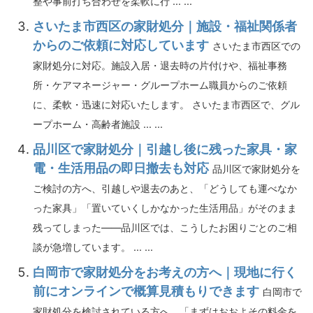
整や事前打ち合わせを柔軟に行 ... ...
さいたま市西区の家財処分｜施設・福祉関係者
からのご依頼に対応しています
さいたま市西区での
家財処分に対応。施設入居・退去時の片付けや、福祉事務
所・ケアマネージャー・グループホーム職員からのご依頼
に、柔軟・迅速に対応いたします。 さいたま市西区で、グル
ープホーム・高齢者施設 ... ...
品川区で家財処分｜引越し後に残った家具・家
電・生活用品の即日撤去も対応
品川区で家財処分を
ご検討の方へ、引越しや退去のあと、「どうしても運べなか
った家具」「置いていくしかなかった生活用品」がそのまま
残ってしまった――品川区では、こうしたお困りごとのご相
談が急増しています。 ... ...
白岡市で家財処分をお考えの方へ｜現地に行く
前にオンラインで概算見積もりできます
白岡市で
家財処分を検討されている方へ。「まずはおおよその料金を