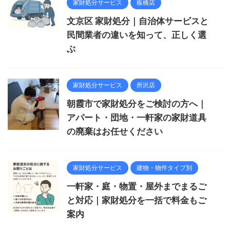
家財処分サービス
板橋店
文京区 家財処分｜自治体サービスと
民間業者の違いを知って、正しく選
ぶ
家財処分サービス
所沢店
朝霞市で家財処分をご検討の方へ｜
アパート・団地・一軒家の家財道具
の廃棄はお任せください
家財処分サービス
建物・物件タイプ別
一軒家・庭・物置・屋外までまるご
と対応｜家財処分を一括で料金もご
案内