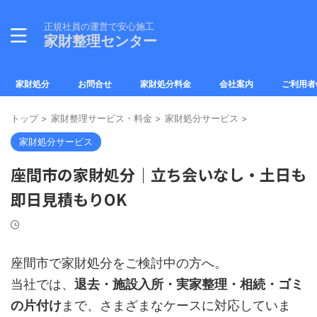
正規社員の運営で安心施工
家財整理センター
家財処分
お問合せ
家財処分料金
会社案内
ご利用者
トップ
>
家財整理サービス・料金
>
家財処分サービス
>
家財処分サービス
座間市の家財処分｜立ち会いなし・土日も
即日見積もりOK
座間市で家財処分をご検討中の方へ。
当社では、
退去・施設入所・実家整理・相続・ゴミ
の片付け
まで、さまざまなケースに対応していま