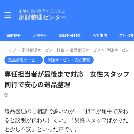
正規社員の運営で安心施工
家財整理センター
家財処分
お問合せ
家財処分料金
会社案内
ご利用者
トップ
>
家財整理サービス・料金
>
遺品整理サービス
>
付随サービス・
遺品整理サービス
付随サービス・安心要素
専任担当者が最後まで対応｜女性スタッフ
同行で安心の遺品整理
遺品整理のご相談で多いのが、「担当が途中で変わ
ると説明が伝わりにくい」「男性スタッフばかりだ
と少し不安」といった声です。