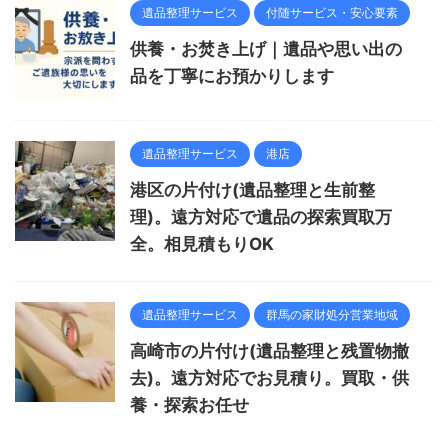
遺品整理サービス
付随サービス・安心要素
供養・お焚き上げ｜遺品や思い出の
品を丁寧にお預かりします
遺品整理サービス
港店
港区の片付け(遺品整理と生前整
理)。遠方対応で遺品の探索買取万
全。相見積もりOK
遺品整理サービス
群馬の家財処分営業地域
高崎市の片付け(遺品整理と残置物撤
去)。遠方対応でお見積り。買取・供
養・探索お任せ