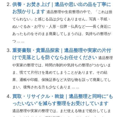
供養・お焚き上げ｜遺品や思い出の品を丁寧に
お預かりします
遺品整理や生前整理の中で、「これは捨
てられない」と感じる品は少なくありません。写真・手紙・
ぬいぐるみ・お守り・人形・位牌・仏具など――長く身近に
あったものをそのまま廃棄してしまうのは、気持ちの整理が
つ ... ...
重要書類・貴重品探索｜遺品整理や実家の片付
けで見落としを防ぐならお任せください
遺品整理
や実家の整理では、時間の制約や気持ちの整理がつかないま
ま、慌てて片付けを進めてしまうことがあります。その結
果、通帳や印鑑、保険証券など大切な物を誤って廃棄してし
まい、後悔される方も少なくありま ... ...
買取・リサイクル・斡旋｜遺品整理と同時に“も
ったいない”を減らす整理をお受けしています
遺品整理や実家の整理では、まだ使える物まで処分してしま