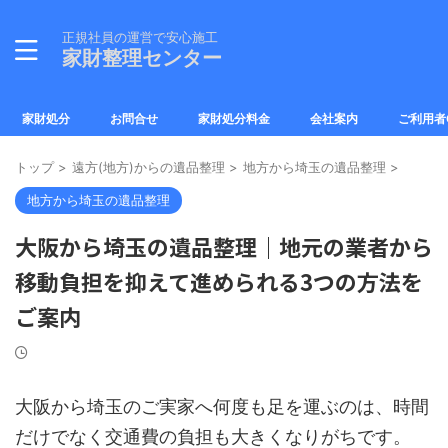
正規社員の運営で安心施工
家財整理センター
家財処分
お問合せ
家財処分料金
会社案内
ご利用者
トップ
>
遠方(地方)からの遺品整理
>
地方から埼玉の遺品整理
>
地方から埼玉の遺品整理
大阪から埼玉の遺品整理｜地元の業者から
移動負担を抑えて進められる3つの方法を
ご案内
大阪から埼玉のご実家へ何度も足を運ぶのは、時間
だけでなく交通費の負担も大きくなりがちです。