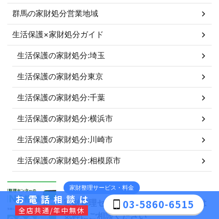
群馬の家財処分営業地域
生活保護×家財処分ガイド
生活保護の家財処分:埼玉
生活保護の家財処分東京
生活保護の家財処分:千葉
生活保護の家財処分:横浜市
生活保護の家財処分:川崎市
生活保護の家財処分:相模原市
家財整理サービス・料金
お電話相談は
03-5860-6515
家財整理センターのLINE相談｜まずは
全店共通/年中無休
気軽にご相談ください