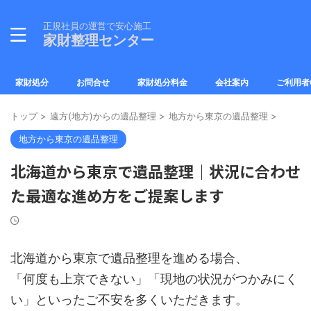
正規社員の運営で安心施工
家財整理センター
家財処分
お問合せ
家財処分料金
会社案内
ご利用者
トップ
>
遠方(地方)からの遺品整理
>
地方から東京の遺品整理
>
地方から東京の遺品整理
北海道から東京で遺品整理｜状況に合わせ
た最適な進め方をご提案します
北海道から東京で遺品整理を進める場合、
「何度も上京できない」「現地の状況がつかみにく
い」といったご不安を多くいただきます。