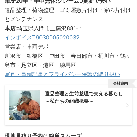
業歴20年・年中無休:クレーム0更新で安心
遺品整理・荷物整理・ゴミ屋敷片付け・家の片付け
とメンテナンス
本店
:埼玉県入間市上藤沢881-１
インボイスT9030005020032
営業店・車両デポ
所沢市・板橋区・戸田市・春日部市・桶川市・鶴ヶ
島市・足立区・港区・練馬区
写真・事例記事とフライバシー保護の取り扱い
会社案内
遺品整理と生前整理で支える暮らし
～私たちの組織概要～
現地見積り予約は簡単スムーズ