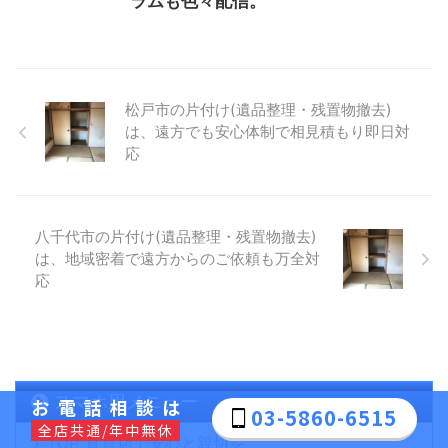
ラムも色々配信。
松戸市の片付け(遺品整理・残置物撤去)
は、遠方でも安心体制で相見積もり即日対
応
八千代市の片付け(遺品整理・残置物撤去)
は、地域密着で遠方からのご依頼も万全対
応
スマホ用メニュー
お電話相談は
03-5860-6515
全店共通/年中無休
TOP"直営店で安心と親切を"