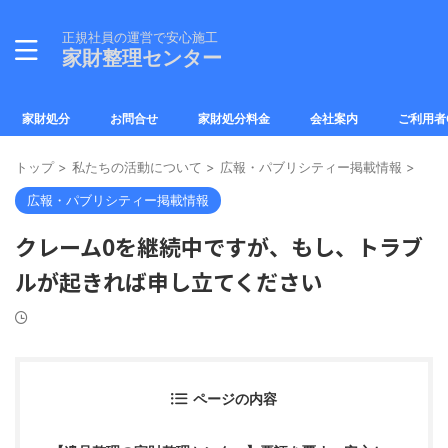
正規社員の運営で安心施工
家財整理センター
家財処分
お問合せ
家財処分料金
会社案内
ご利用者
トップ
>
私たちの活動について
>
広報・パブリシティー掲載情報
>
広報・パブリシティー掲載情報
クレーム0を継続中ですが、もし、トラブ
ルが起きれば申し立てください
ページの内容