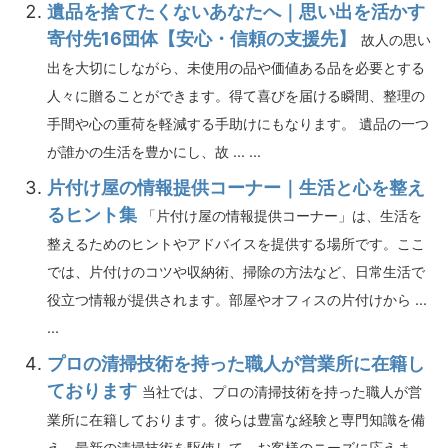
遺品を捨てたくないあなたへ｜思い出を活かす
寄付先16団体【安心・信頼の支援先】
故人の思い
出を大切にしながら、未使用の品や価値ある品を必要とする
人々に贈ることができます。得て喜びを届ける瞬間、整理の
手間や心の重荷を軽減する手助けにもなります。 遺品の一つ
が誰かの生活を豊かにし、故 ... ...
片付け屋の情報提供コーナー｜生活と心を整え
るヒント集
「片付け屋の情報提供コーナー」は、生活を
整えるためのヒントやアドバイスを提供する場所です。ここ
では、片付けのコツや収納術、掃除の方法など、日常生活で
役立つ情報が提供されます。部屋やオフィスの片付けから ...
...
プロの清掃技術を持った職人が営業所に在籍し
ております
当社では、プロの清掃技術を持った職人が営
業所に在籍しております。彼らは豊富な経験と専門知識を備
え、最新の清掃技術を駆使して、お客様のニーズに応えま