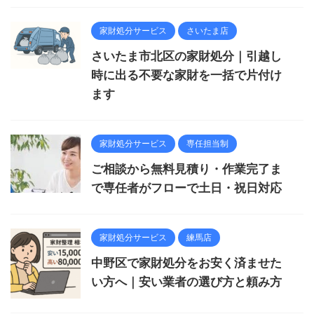
家財処分サービス
さいたま店
さいたま市北区の家財処分｜引越し
時に出る不要な家財を一括で片付け
ます
家財処分サービス
専任担当制
ご相談から無料見積り・作業完了ま
で専任者がフローで土日・祝日対応
家財処分サービス
練馬店
中野区で家財処分をお安く済ませた
い方へ｜安い業者の選び方と頼み方