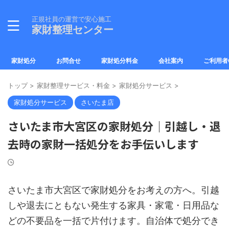
正規社員の運営で安心施工
家財整理センター
家財処分
お問合せ
家財処分料金
会社案内
ご利用者
トップ
>
家財整理サービス・料金
>
家財処分サービス
>
家財処分サービス
さいたま店
さいたま市大宮区の家財処分｜引越し・退
去時の家財一括処分をお手伝いします
さいたま市大宮区で家財処分をお考えの方へ。引越
しや退去にともない発生する家具・家電・日用品な
どの不要品を一括で片付けます。自治体で処分でき