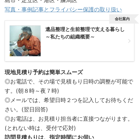
島市・足立区・港区・練馬区
写真・事例記事とフライバシー保護の取り扱い
会社案内
遺品整理と生前整理で支える暮らし
～私たちの組織概要～
現地見積り予約は簡単スムーズ
◎お電話で、その場で見積もり日時の調整が可能で
す。(朝８時～夜７時)
◎メールでは、希望日時２つを記入してお待ちくだ
さい。(翌日回答)
◎お電話は、お見積り担当者に直接つながります。
(とれない時は、受付で応対)
訪問見積もりは、指定時間にお伺い