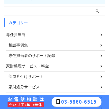
カテゴリー
専任担当制
相談事例集
専任担当者のサポート記録
家財整理サービス・料金
部屋片付けサポート
家財処分サービス
遺品整理サービス
お電話相談は
03-5860-6515
全店共通/年中無休
時間・対応