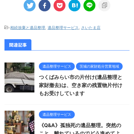
-
相続放棄と遺品整理
,
遺品整理サービス
,
さいたま店
関連記事
遺品整理サービス
茨城の家財処分営業地域
つくばみらい市の片付け(遺品整理と
家財撤去)は、空き家の残置物片付け
もお受けしています
遺品整理サービス
《Q&A》孤独死の遺品整理。突然の
こと。離れているのでどう進めてよ