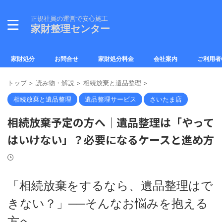
正規社員の運営で安心施工
家財整理センター
家財処分
お問合せ
家財処分料金
会社案内
ご利用者
トップ
>
読み物・解説
>
相続放棄と遺品整理
>
相続放棄と遺品整理
遺品整理サービス
さいたま店
相続放棄予定の方へ｜遺品整理は「やって
はいけない」？必要になるケースと進め方
「相続放棄をするなら、遺品整理はで
きない？」──そんなお悩みを抱える
方へ。