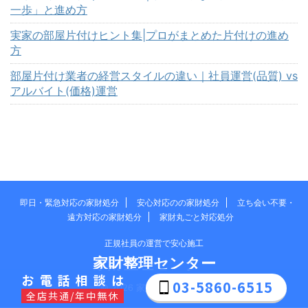
一歩」と進め方
実家の部屋片付けヒント集|プロがまとめた片付けの進め
方
部屋片付け業者の経営スタイルの違い｜社員運営(品質) vs
アルバイト(価格)運営
即日・緊急対応の家財処分
安心対応のの家財処分
立ち会い不要・
遠方対応の家財処分
家財丸ごと対応処分
正規社員の運営で安心施工
家財整理センター
お電話相談は
03-5860-6515
© 2026 家財整理センター
全店共通/年中無休