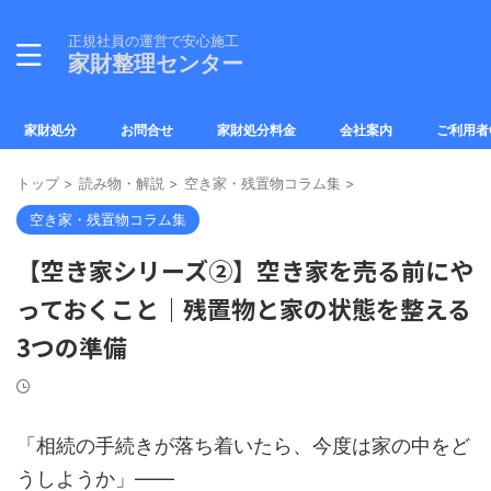
正規社員の運営で安心施工
家財整理センター
家財処分
お問合せ
家財処分料金
会社案内
ご利用者
トップ
>
読み物・解説
>
空き家・残置物コラム集
>
空き家・残置物コラム集
【空き家シリーズ②】空き家を売る前にや
っておくこと｜残置物と家の状態を整える
3つの準備
「相続の手続きが落ち着いたら、今度は家の中をど
うしようか」――