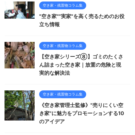
空き家・残置物コラム集
"空き家""実家"を高く売るためのお役
立ち情報
空き家・残置物コラム集
【空き家シリーズ⑧】ゴミのたくさ
ん詰まった空き家｜放置の危険と現
実的な解決法
空き家・残置物コラム集
《空き家管理士監修》"売りにくい空
き家"に魅力をプロモーションする10
のアイデア