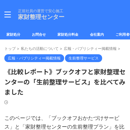
正規社員の運営で安心施工
家財整理センター
家財処分
お問合せ
家財処分料金
会社案内
ご利用者
トップ
>
私たちの活動について
>
広報・パブリシティー掲載情報
>
広報・パブリシティー掲載情報
生前整理サービス
《比較レポート》ブックオフと家財整理セ
ンターの「生前整理サービス」を比べてみ
ました
このページでは、「ブックオフおかたづけサービ
ス」と「家財整理センターの生前整理プラン」を比