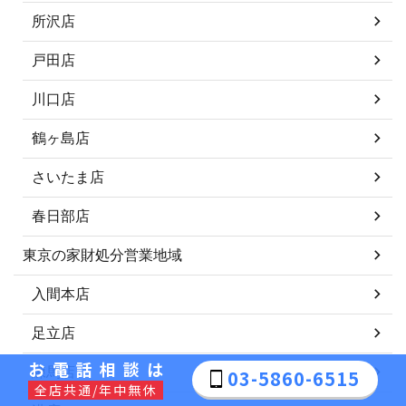
所沢店
戸田店
川口店
鶴ヶ島店
さいたま店
春日部店
東京の家財処分営業地域
入間本店
足立店
お電話相談は
練馬店
03-5860-6515
全店共通/年中無休