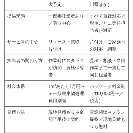
大予定）
川県ほか）
提供形態
一部委託業者あり
すべて自社対応／
／買取中心
現場ごとに専任担
当者が対応
サービスの中心
リユース・買取＋
片付け＋ご家族へ
片付け
の対応・調整
担当者の関わり方
作業時にスタッフ
見積・相談・当日
が訪問（資格保有
作業まで一貫して
者）
同じ担当者
料金体系
1m³あたり1万円〜
パッケージ料金制
＋一般廃棄物処理
（110,000円〜／
費用別途
税込）
見積方法
現地見積もり→金
電話相談→プラン
額了承後に契約
提案／現地見積も
りも無料