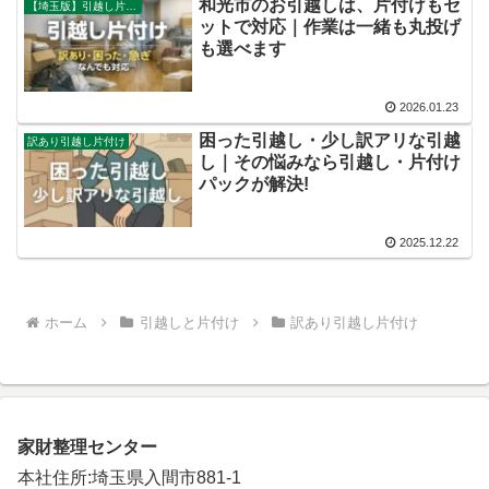
和光市のお引越しは、片付けもセ
【埼玉版】引越し片付け事例
ットで対応｜作業は一緒も丸投げ
も選べます
2026.01.23
困った引越し・少し訳アリな引越
訳あり引越し片付け
し｜その悩みなら引越し・片付け
パックが解決!
2025.12.22
ホーム
引越しと片付け
訳あり引越し片付け
家財整理センター
本社住所:埼玉県入間市881-1